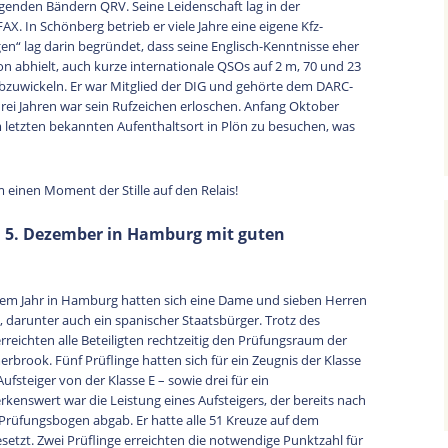
genden Bändern QRV. Seine Leidenschaft lag in der
X. In Schönberg betrieb er viele Jahre eine eigene Kfz-
en“ lag darin begründet, dass seine Englisch-Kenntnisse eher
n abhielt, auch kurze internationale QSOs auf 2 m, 70 und 23
bzuwickeln. Er war Mitglied der DIG und gehörte dem DARC-
drei Jahren war sein Rufzeichen erloschen. Anfang Oktober
m letzten bekannten Aufenthaltsort in Plön zu besuchen, was
 einen Moment der Stille auf den Relais!
5. Dezember in Hamburg mit guten
sem Jahr in Hamburg hatten sich eine Dame und sieben Herren
arunter auch ein spanischer Staatsbürger. Trotz des
reichten alle Beteiligten rechtzeitig den Prüfungsraum der
rook. Fünf Prüflinge hatten sich für ein Zeugnis der Klasse
ufsteiger von der Klasse E – sowie drei für ein
kenswert war die Leistung eines Aufsteigers, der bereits nach
Prüfungsbogen abgab. Er hatte alle 51 Kreuze auf dem
esetzt. Zwei Prüflinge erreichten die notwendige Punktzahl für