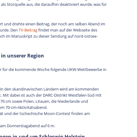
 Störquelle aus, die daraufhin deaktiviert wurde, was für
rt und drehte einen Beitrag, der noch am selben Abend im
wurde. Den
TV-Beitrag
findet man auf der Webseite des
uch im Manuskript zu dieser Sendung auf nord-ostsee-
 in unserer Region
ir für die kommende Woche folgende UKW-Wettbewerbe in
C) in den skandinavischen Ländern wird am kommenden
 Mit dabei ist auch der DARC-Distrikt Westfalen-Süd mit
 70 cm sowie Polen, Litauen, die Niederlande und
nem 70-cm-Aktivitätsabend.
tät und der tschechische Moon-Contest finden am
n am Donnerstagabend auf 6 m.
gen in und um Schleswig-Holstein