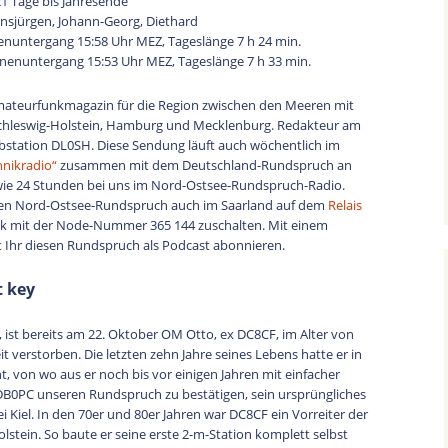
21 Tage bis Jahresende
zu
nsjürgen, Johann-Georg, Diethard
regeln.
nuntergang 15:58 Uhr MEZ, Tageslänge 7 h 24 min.
nenuntergang 15:53 Uhr MEZ, Tageslänge 7 h 33 min.
mateurfunkmagazin für die Region zwischen den Meeren mit
chleswig-Holstein, Hamburg und Mecklenburg. Redakteur am
bstation DL0SH. Diese Sendung läuft auch wöchentlich im
hnikradio“
zusammen mit dem Deutschland-Rundspruch an
ie 24 Stunden bei uns im Nord-Ostsee-Rundspruch-Radio.
den Nord-Ostsee-Rundspruch auch im Saarland auf dem
Relais
link mit der Node-Nummer 365 144 zuschalten. Mit einem
 Ihr diesen Rundspruch als Podcast abonnieren.
t key
 ist bereits am 22. Oktober OM Otto, ex DC8CF, im Alter von
t verstorben. Die letzten zehn Jahre seines Lebens hatte er in
t, von wo aus er noch bis vor einigen Jahren mit einfacher
0PC unseren Rundspruch zu bestätigen, sein ursprüngliches
 Kiel. In den 70er und 80er Jahren war DC8CF ein Vorreiter der
tein. So baute er seine erste 2-m-Station komplett selbst