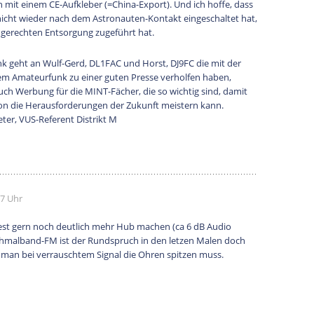
h mit einem CE-Aufkleber (=China-Export). Und ich hoffe, dass
icht wieder nach dem Astronauten-Kontakt eingeschaltet hat,
hgerechten Entsorgung zugeführt hat.
nk geht an Wulf-Gerd, DL1FAC und Horst, DJ9FC die mit der
dem Amateurfunk zu einer guten Presse verholfen haben,
ch Werbung für die MINT-Fächer, die so wichtig sind, damit
ion die Herausforderungen der Zukunft meistern kann.
eter, VUS-Referent Distrikt M
27 Uhr
est gern noch deutlich mehr Hub machen (ca 6 dB Audio
chmalband-FM ist der Rundspruch in den letzen Malen doch
ss man bei verrauschtem Signal die Ohren spitzen muss.