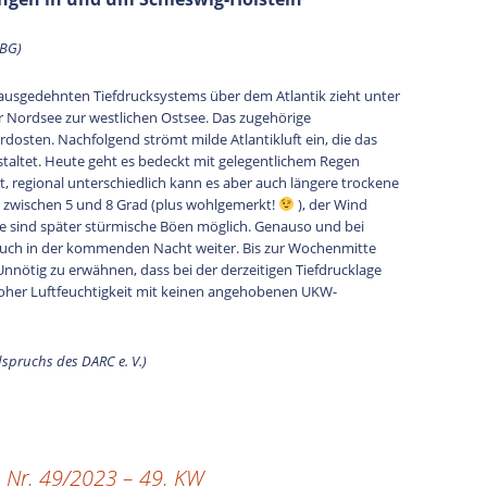
LBG)
es ausgedehnten Tiefdrucksystems über dem Atlantik zieht unter
Nordsee zur westlichen Ostsee. Das zugehörige
dosten. Nachfolgend strömt milde Atlantikluft ein, die das
staltet. Heute geht es bedeckt mit gelegentlichem Regen
ist, regional unterschiedlich kann es aber auch längere trockene
 zwischen 5 und 8 Grad (plus wohlgemerkt!
), der Wind
e sind später stürmische Böen möglich. Genauso und bei
uch in der kommenden Nacht weiter. Bis zur Wochenmitte
 Unnötig zu erwähnen, dass bei der derzeitigen Tiefdrucklage
her Luftfeuchtigkeit mit keinen angehobenen UKW-
spruchs des DARC e. V.)
 Nr. 49/2023 – 49. KW