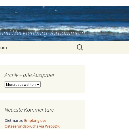
rg und Mecklenburg-Vorpommern
Suchen
sum
nach:
Archiv – alle Ausgaben
Archiv
–
alle
Ausgaben
Neueste Kommentare
Dietmar
zu
Empfang des
Ostseerundspruchs via WebSDR