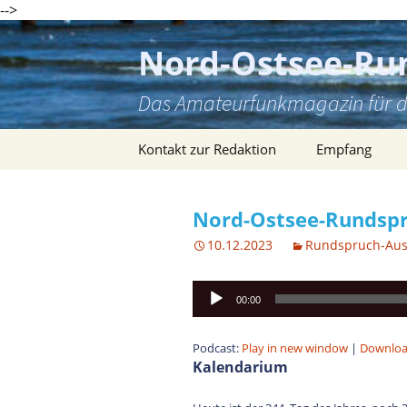
-->
Zum
Inhalt
Nord-Ostsee-Ru
springen
Das Amateurfunkmagazin für d
Kontakt zur Redaktion
Empfang
Nord-Ostsee-Rundspr
10.12.2023
Rundspruch-Au
Audio-
00:00
Player
Podcast:
Play in new window
|
Downlo
Kalendarium