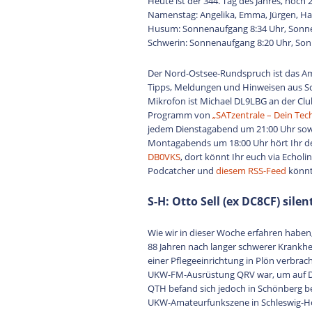
Heute ist der 344. Tag des Jahres, noch 
Namenstag: Angelika, Emma, Jürgen, Ha
Husum: Sonnenaufgang 8:34 Uhr, Sonne
Schwerin: Sonnenaufgang 8:20 Uhr, Son
Der Nord-Ostsee-Rundspruch ist das A
Tipps, Meldungen und Hinweisen aus S
Mikrofon ist Michael DL9LBG an der Clu
Programm von
„SATzentrale – Dein Tec
jedem Dienstagabend um 21:00 Uhr sow
Montagabends um 18:00 Uhr hört Ihr 
DB0VKS
, dort könnt Ihr euch via Echo
Podcatcher und
diesem RSS-Feed
könnt
S-H: Otto Sell (ex DC8CF) silen
Wie wir in dieser Woche erfahren haben,
88 Jahren nach langer schwerer Krankhei
einer Pflegeeinrichtung in Plön verbrach
UKW-FM-Ausrüstung QRV war, um auf DB
QTH befand sich jedoch in Schönberg bei
UKW-Amateurfunkszene in Schleswig-Hols