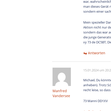
war, wahrscheinlic
man dieses Gerät n
sondern einer sac
Mein spezieller Da
Aktion nicht nur 
sondern das war au
die junge Generat
vy 73 de DC5BT, Di
Antworten
15.01.2024 um 20:
Michael, Du könnt
anheben). Trotz S
recht leise, so da
Manfred
Vandersee
73 Manni DD1XV