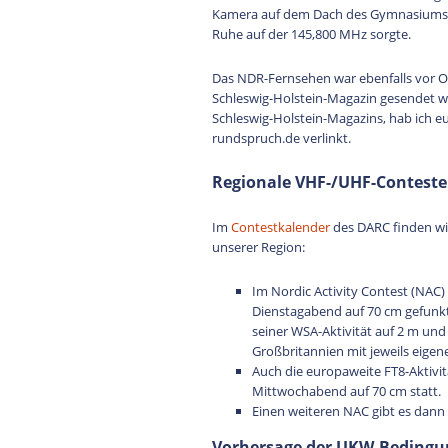
Kamera auf dem Dach des Gymnasiums als
Ruhe auf der 145,800 MHz sorgte.
Das NDR-Fernsehen war ebenfalls vor O
Schleswig-Holstein-Magazin gesendet 
Schleswig-Holstein-Magazins, hab ich e
rundspruch.de verlinkt.
Regionale VHF-/UHF-Conteste
Im
Contestkalender
des DARC finden w
unserer Region:
Im Nordic Activity Contest (NA
Dienstagabend auf 70 cm gefunkt.
seiner WSA-Aktivität auf 2 m und
Großbritannien mit jeweils eige
Auch die europaweite FT8-Aktivi
Mittwochabend auf 70 cm statt.
Einen weiteren NAC gibt es dan
Vorhersage der UKW-Bedingun