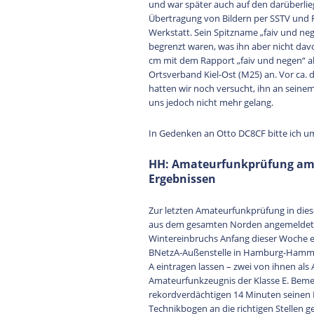
und war später auch auf den darüberlie
Übertragung von Bildern per SSTV und FA
Werkstatt. Sein Spitzname „faiv und neg
begrenzt waren, was ihn aber nicht davo
cm mit dem Rapport „faiv und negen“ a
Ortsverband Kiel-Ost (M25) an. Vor ca. 
hatten wir noch versucht, ihn an seine
uns jedoch nicht mehr gelang.
In Gedenken an Otto DC8CF bitte ich um
HH: Amateurfunkprüfung am 
Ergebnissen
Zur letzten Amateurfunkprüfung in die
aus dem gesamten Norden angemeldet, d
Wintereinbruchs Anfang dieser Woche er
BNetzA-Außenstelle in Hamburg-Hammerb
A eintragen lassen – zwei von ihnen als A
Amateurfunkzeugnis der Klasse E. Bemer
rekordverdächtigen 14 Minuten seinen 
Technikbogen an die richtigen Stellen g