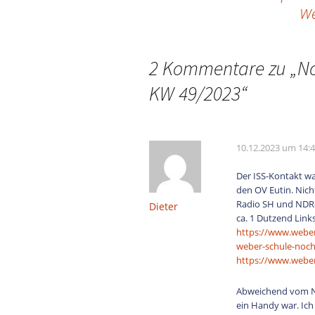
Beitragsnavigation
We
2 Kommentare zu „
No
KW 49/2023
“
10.12.2023 um 14:
Der ISS-Kontakt wa
den OV Eutin. Nich
Radio SH und NDR
Dieter
ca. 1 Dutzend Link
https://www.weber
weber-schule-noch
https://www.weber
Abweichend vom NO
ein Handy war. Ich