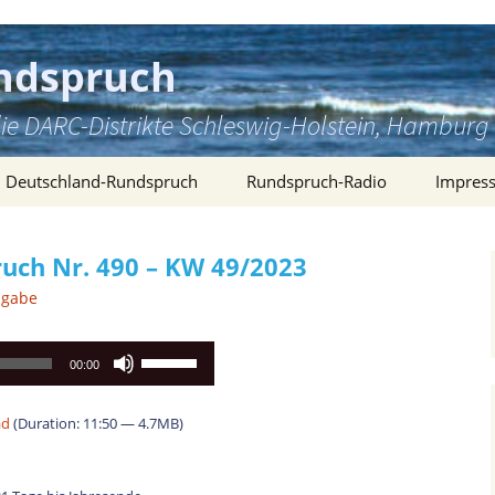
ndspruch
ie DARC-Distrikte Schleswig-Holstein, Hambu
Deutschland-Rundspruch
Rundspruch-Radio
Impres
uch Nr. 490 – KW 49/2023
sgabe
Pfeiltasten
00:00
Hoch/Runter
benutzen,
ad
(Duration: 11:50 — 4.7MB)
um
die
Lautstärke