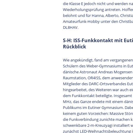
die Klasse E jedoch nicht und werden 
Wiederholungsprüfung antreten. Hoffen
belohnt und für Hanna, Alberto, Christia
Amateurfunk-Hobby unter den Christbaum
DL8HAV.
S-H: ISS-Funkkontakt mit Eut
Rückblick
Wie angekündigt, fand am vergangenen 
Schülern des Weber-Gymnasiums in Euti
dänische Astronaut Andreas Mogensen 
Raumstation, OR4ISS, dem anwesenden 
Mitglieder des DARC-Ortsverbandes Euti
hingearbeitet, des Weiteren war auch ei
dem Funkkontakt beteiligte. Insgesamt
MHz, das Ganze endete mit einem däni
Publikums im Eutiner Gymnasium. Dabe
keinem guten Vorzeichen: Massive Stö
die Funkverbindung zunichte machen kö
schwenkbare 2-m-Kreuzyagi installiert
zunächst LED-Weihnachtsbeleuchtung i