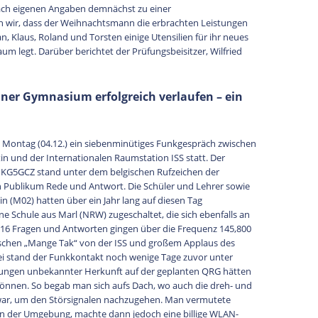
nach eigenen Angaben demnächst zu einer
 wir, dass der Weihnachtsmann die erbrachten Leistungen
n, Klaus, Roland und Torsten einige Utensilien für ihr neues
 legt. Darüber berichtet der Prüfungsbeisitzer, Wilfried
iner Gymnasium erfolgreich verlaufen – ein
Montag (04.12.) ein siebenminütiges Funkgespräch zwischen
n und der Internationalen Raumstation ISS statt. Der
KG5GCZ stand unter dem belgischen Rufzeichen der
Publikum Rede und Antwort. Die Schüler und Lehrer sowie
n (M02) hatten über ein Jahr lang auf diesen Tag
ne Schule aus Marl (NRW) zugeschaltet, die sich ebenfalls an
 16 Fragen und Antworten gingen über die Frequenz 145,800
schen „Mange Tak“ von der ISS und großem Applaus des
i stand der Funkkontakt noch wenige Tage zuvor unter
rungen unbekannter Herkunft auf der geplanten QRG hätten
nnen. So begab man sich aufs Dach, wo auch die dreh- und
 war, um den Störsignalen nachzugehen. Man vermutete
n der Umgebung, machte dann jedoch eine billige WLAN-