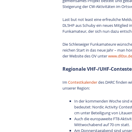
gemeinsames Projekt bestellt und gebau
Steigerung der CW-Aktivitäten im Ortsv
Last but not least eine erfreuliche Me
DL5HP aus Schuby ein neues Mitglied in
Funkamateur, der sich nun dazu entsch
Die Schleswiger Funkamateure wünsche
reichen Start in das neue Jahr – man hö
der Website des OV unter
www.dl0sx.d
Regionale VHF-/UHF-Conteste
Im
Contestkalender
des DARC finden w
unserer Region:
In der kommenden Woche sind wi
bedeutet: Nordic Activity Conte
cm unter Beteiligung von Litauen
Auch die europaweite FT8-Aktivi
Mittwochabend auf 70 cm statt.
Am Donnerstagabend sind unsere 