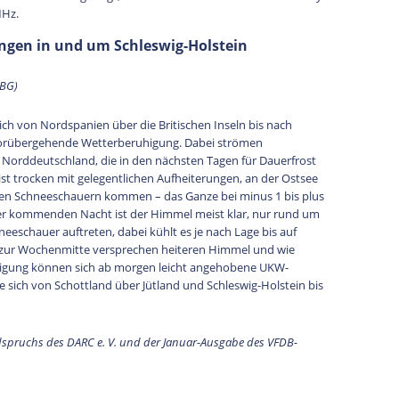
MHz.
gen in und um Schleswig-Holstein
LBG)
ich von Nordspanien über die Britischen Inseln bis nach
e vorübergehende Wetterberuhigung. Dabei strömen
 Norddeutschland, die in den nächsten Tagen für Dauerfrost
st trocken mit gelegentlichen Aufheiterungen, an der Ostsee
lnen Schneeschauern kommen – das Ganze bei minus 1 bis plus
er kommenden Nacht ist der Himmel meist klar, nur rund um
eeschauer auftreten, dabei kühlt es je nach Lage bis auf
s zur Wochenmitte versprechen heiteren Himmel und wie
higung können sich ab morgen leicht angehobene UKW-
 sich von Schottland über Jütland und Schleswig-Holstein bis
dspruchs des DARC e. V. und der Januar-Ausgabe des VFDB-