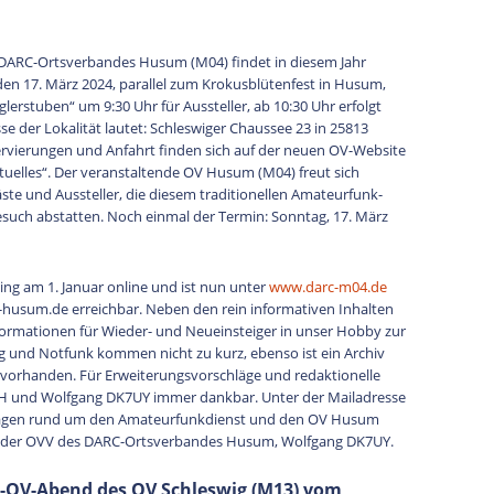
 DARC-Ortsverbandes Husum (M04) findet in diesem Jahr
den 17. März 2024, parallel zum Krokusblütenfest in Husum,
lerstuben“ um 9:30 Uhr für Aussteller, ab 10:30 Uhr erfolgt
se der Lokalität lautet: Schleswiger Chaussee 23 in 25813
servierungen und Anfahrt finden sich auf der neuen OV-Website
elles“. Der veranstaltende OV Husum (M04) freut sich
äste und Aussteller, die diesem traditionellen Amateurfunk-
such abstatten. Noch einmal der Termin: Sonntag, 17. März
g am 1. Januar online und ist nun unter
www.darc-m04.de
-husum.de erreichbar. Neben den rein informativen Inhalten
formationen für Wieder- und Neueinsteiger in unser Hobby zur
 und Notfunk kommen nicht zu kurz, ebenso ist ein Archiv
vorhanden. Für Erweiterungsvorschläge und redaktionelle
H und Wolfgang DK7UY immer dankbar. Unter der Mailadresse
 Fragen rund um den Amateurfunkdienst und den OV Husum
et der OVV des DARC-Ortsverbandes Husum, Wolfgang DK7UY.
e-OV-Abend des OV Schleswig (M13) vom