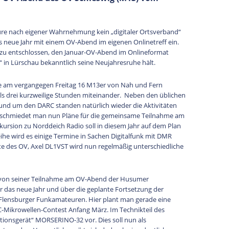
re nach eigener Wahrnehmung kein „digitaler Ortsverband“
as neue Jahr mit einem OV-Abend im eigenen Onlinetreff ein.
zu entschlossen, den Januar-OV-Abend im Onlineformat
 in Lürschau bekanntlich seine Neujahresruhe hält.
se am vergangegen Freitag 16 M13er von Nah und Fern
 drei kurzweilige Stunden miteinander. Neben den üblichen
nd um den DARC standen natürlich wieder die Aktivitäten
 schmiedet man nun Pläne für die gemeinsame Teilnahme am
rsion zu Norddeich Radio soll in diesem Jahr auf dem Plan
ihe wird es einige Termine in Sachen Digitalfunk mit DMR
e des OV, Axel DL1VST wird nun regelmäßig unterschiedliche
 von seiner Teilnahme am OV-Abend der Husumer
 das neue Jahr und über die geplante Fortsetzung der
Flensburger Funkamateuren. Hier plant man gerade eine
ikrowellen-Contest Anfang März. Im Technikteil des
ktionsgerät“ MORSERINO-32 vor. Dies soll nun als