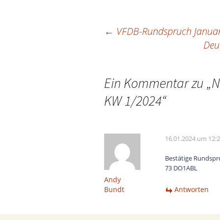
←
VFDB-Rundspruch Janua
Beitragsnavigation
Deu
Ein Kommentar zu „
N
KW 1/2024
“
16.01.2024 um 12:
Bestätige Rundspr
73 DO1ABL
Andy
Bundt
Antworten