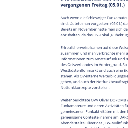
vergangenen Freitag (05.01.)
Auch wenn die Schleswiger Funkamateu
sind, läutete man vorgestern (05.01.) d
Bereits im November hatte man sich da
abzuhalten, da das OV-Lokal „Ruhekrug“
Erfreulicherweise kamen auf diese Wei
zusammen und man verbrachte mehr als
Informationen zum Amateurfunk und ru
des Ortsverbandes im Vordergrund. So
Westküstenflohmarkt und auch eine Exku
stehen. Als OV-interne Weiterbildungsre
geben, und auch der Notfunkbeauftragt
Notfunkkonzepte vorstellen.
Weiter berichtete OVV Oliver DO7OMB
Funkamateure und deren Aktivitäten für
gemeinsamen Funkaktivitäten mit den 
gemeinsame Contesteilnahme am DARC-M
Abends stellte Oliver das „CW-Mulitfun