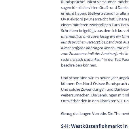
Rundsprüche“. Nicht versäumen möchte i
sagen für all die vielen Gruß- und Dan
erreicht haben. Stellvertretend für al
OV Kiel-Nord (M31) erreicht hat. Einem 
einem mittleren zweistelligen Euro-Betra
Schreiben beigefügt, aus dem ich kurz z
unermüdlich und zuverlässig wie ein Uhr
Rundsprüchen versorgt. Selbst durch Aus
dieser Aufgabe abbringen lassen und mit 
zum Zusammenhalt des Amateurfunks in un
recht herzlich bedanken.“
In der Tat: Pa
beschreiben können.
Und schon sind wir im neuen Jahr angek
können: Der Nord-Ostsee-Rundspruch wir
Und solche Zuwendungen und Dankeswor
weiterzumachen. Die Sendungen mit Inh
Ortsverbänden in den Distrikten V, E un
Genug der langen Vorrede. Die Themen
S-H: Westküstenflohmarkt in