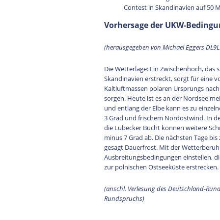
Contest in Skandinavien auf 50 
Vorhersage der UKW-Bedingun
(herausgegeben von Michael Eggers DL9
Die Wetterlage: Ein Zwischenhoch, das s
Skandinavien erstreckt, sorgt für ein
Kaltluftmassen polaren Ursprungs nach
sorgen. Heute ist es an der Nordsee mei
und entlang der Elbe kann es zu einze
3 Grad und frischem Nordostwind. In d
die Lübecker Bucht können weitere Schn
minus 7 Grad ab. Die nächsten Tage bi
gesagt Dauerfrost. Mit der Wetterberu
Ausbreitungsbedingungen einstellen, die
zur polnischen Ostseeküste erstrecken.
(anschl. Verlesung des Deutschland-Run
Rundspruchs)