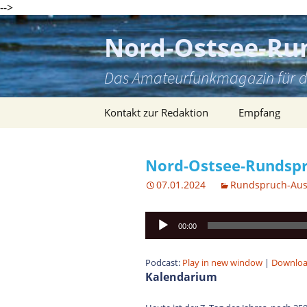
-->
Zum
Inhalt
Nord-Ostsee-Ru
springen
Das Amateurfunkmagazin für d
Kontakt zur Redaktion
Empfang
Nord-Ostsee-Rundspr
07.01.2024
Rundspruch-Au
Audio-
00:00
Player
Podcast:
Play in new window
|
Downlo
Kalendarium