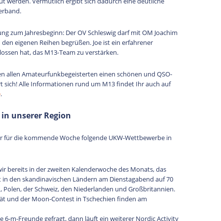
t werden. Vermutlich ergibt sich dadurch eine deutliche
erband.
ldung zum Jahresbeginn: Der OV Schleswig darf mit OM Joachim
 den eigenen Reihen begrüßen. Joe ist ein erfahrener
lossen hat, das M13-Team zu verstärken.
n allen Amateurfunkbegeisterten einen schönen und QSO-
rt sich! Alle Informationen rund um M13 findet Ihr auch auf
e
.
 in unserer Region
ir für die kommende Woche folgende UKW-Wettbewerbe in
r bereits in der zweiten Kalenderwoche des Monats, das
st in den skandinavischen Ländern am Dienstagabend auf 70
, Polen, der Schweiz, den Niederlanden und Großbritannien.
tät und der Moon-Contest in Tschechien finden am
6-m-Freunde gefragt, dann läuft ein weiterer Nordic Activity