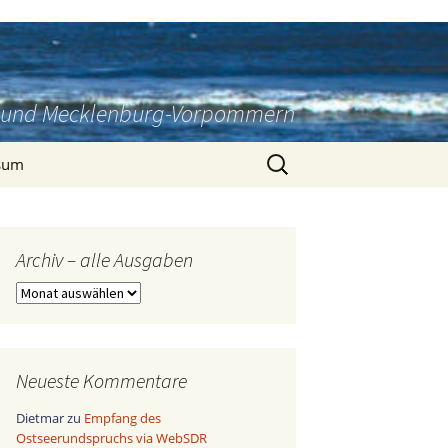
rg und Mecklenburg-Vorpommern
Suchen
sum
nach:
Archiv – alle Ausgaben
Archiv
–
alle
Ausgaben
Neueste Kommentare
Dietmar
zu
Empfang des
Ostseerundspruchs via WebSDR