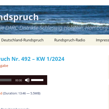
ndspruch
ie DARC-Distrikte Schleswig-Holstein, Hambu
Deutschland-Rundspruch
Rundspruch-Radio
Impres
uch Nr. 492 – KW 1/2024
sgabe
Pfeiltasten
00:00
Hoch/Runter
benutzen,
ad
(Duration: 13:46 — 5.5MB)
um
die
Lautstärke