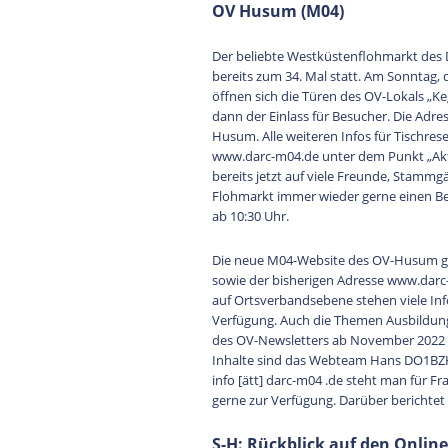
OV Husum (M04)
Der beliebte Westküstenflohmarkt des
bereits zum 34. Mal statt. Am Sonntag, 
öffnen sich die Türen des OV-Lokals „Keg
dann der Einlass für Besucher. Die Adres
Husum. Alle weiteren Infos für Tischre
www.darc-m04.de unter dem Punkt „Aktu
bereits jetzt auf viele Freunde, Stammg
Flohmarkt immer wieder gerne einen Be
ab 10:30 Uhr.
Die neue M04-Website des OV-Husum gin
sowie der bisherigen Adresse www.darc
auf Ortsverbandsebene stehen viele In
Verfügung. Auch die Themen Ausbildung
des OV-Newsletters ab November 2022 
Inhalte sind das Webteam Hans DO1BZ
info [ätt] darc-m04 .de steht man für
gerne zur Verfügung. Darüber bericht
S-H: Rückblick auf den Onlin