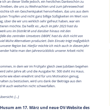
ch an dieser Stelle jedoch, ein herzliches Dankeschön zu
kschreiben, die uns zu Weihnachten und zum Jahreswechsel
le möchte ich ein Geschenkpaket hervorheben, das uns aus dem
guten Tropfen und nicht ganz billige Süßigkeiten im Wert von
g, über die wir uns wirklich sehr gefreut haben, war ein
itieren möchte. Da heißt es:
„Auch im Jahr 2023 hast du
werk uns im Distrikt M und darüber hinaus mit den
fälle des zentralen Umsetzers DB0PC hast du dich nicht von
viel Mühe Alternativen produziert. Dein Einsatz trägt maßgeblich
serer Region bei. Hierfür möchte ich mich auch in diesem Jahr
ssender hätte man den Jahresrückblick unserer Arbeit nicht
ommen, in dem wir im Frühjahr gleich zwei Jubiläen begehen
d zehn Jahre alt und die Ausgabe Nr. 500 steht ins Haus.
te wie eben erwähnt sind für uns Motivation genug,
alten zu bestücken, wird uns dank der Beiträge aus den
d M auch weiterhin nicht schwerfallen.
übersicht:
[…]
 Husum am 17. März und neue OV-Website des