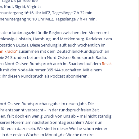
9 Tage bis Jahresende
zu
 Knut, Sigrid, Virginia
regeln.
nuntergang 16:16 Uhr MEZ, Tageslänge 7 h 32 min.
nenuntergang 16:10 Uhr MEZ, Tageslänge 7 h 41 min.
mateurfunkmagazin für die Region zwischen den Meeren mit
chleswig-Holstein, Hamburg und Mecklenburg. Redakteur am
bstation DL0SH. Diese Sendung läuft auch wöchentlich im
hnikradio“
zusammen mit dem Deutschland-Rundspruch an
ie 24 Stunden bei uns im Nord-Ostsee-Rundspruch-Radio.
den Nord-Ostsee-Rundspruch auch im Saarland auf dem
Relais
link mit der Node-Nummer 365 144 zuschalten. Mit einem
 Ihr diesen Rundspruch als Podcast abonnieren.
 Nord-Ostsee-Rundspruchausgabe im neuen Jahr. Die
r entspannt verbracht – in der rundspruchfreien Zeit
en, fällt doch ein wenig Druck von uns ab – mal nicht ständig
nseren Hörern am nächsten Sonntag erzählen? Aber nun
 für euch da zu sein. Wir sind in dieser Woche schon wieder
er in der ersten Woche im Monat „die Woche der drei