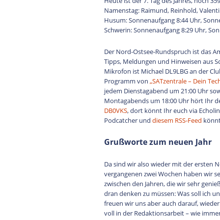
Heute ist der 7. Tag des Jahres, noch 35
Namenstag: Raimund, Reinhold, Valentin,
Husum: Sonnenaufgang 8:44 Uhr, Sonne
Schwerin: Sonnenaufgang 8:29 Uhr, Son
Der Nord-Ostsee-Rundspruch ist das A
Tipps, Meldungen und Hinweisen aus S
Mikrofon ist Michael DL9LBG an der Clu
Programm von
„SATzentrale – Dein Tec
jedem Dienstagabend um 21:00 Uhr sow
Montagabends um 18:00 Uhr hört Ihr 
DB0VKS
, dort könnt Ihr euch via Echo
Podcatcher und
diesem RSS-Feed
könnt
Grußworte zum neuen Jahr
Da sind wir also wieder mit der ersten
vergangenen zwei Wochen haben wir seh
zwischen den Jahren, die wir sehr genieß
dran denken zu müssen: Was soll ich u
freuen wir uns aber auch darauf, wieder
voll in der Redaktionsarbeit – wie imm