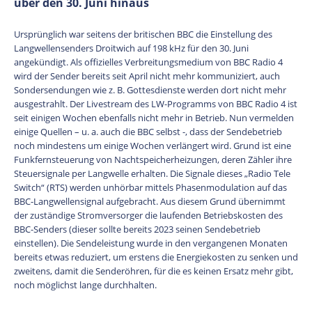
über den 30. Juni hinaus
Ursprünglich war seitens der britischen BBC die Einstellung des
Langwellensenders Droitwich auf 198 kHz für den 30. Juni
angekündigt. Als offizielles Verbreitungsmedium von BBC Radio 4
wird der Sender bereits seit April nicht mehr kommuniziert, auch
Sondersendungen wie z. B. Gottesdienste werden dort nicht mehr
ausgestrahlt. Der Livestream des LW-Programms von BBC Radio 4 ist
seit einigen Wochen ebenfalls nicht mehr in Betrieb. Nun vermelden
einige Quellen – u. a. auch die BBC selbst -, dass der Sendebetrieb
noch mindestens um einige Wochen verlängert wird. Grund ist eine
Funkfernsteuerung von Nachtspeicherheizungen, deren Zähler ihre
Steuersignale per Langwelle erhalten. Die Signale dieses „Radio Tele
Switch“ (RTS) werden unhörbar mittels Phasenmodulation auf das
BBC-Langwellensignal aufgebracht. Aus diesem Grund übernimmt
der zuständige Stromversorger die laufenden Betriebskosten des
BBC-Senders (dieser sollte bereits 2023 seinen Sendebetrieb
einstellen). Die Sendeleistung wurde in den vergangenen Monaten
bereits etwas reduziert, um erstens die Energiekosten zu senken und
zweitens, damit die Senderöhren, für die es keinen Ersatz mehr gibt,
noch möglichst lange durchhalten.