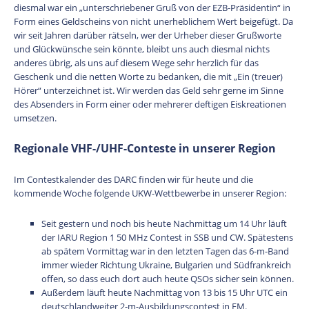
diesmal war ein „unterschriebener Gruß von der EZB-Präsidentin“ in
Form eines Geldscheins von nicht unerheblichem Wert beigefügt. Da
wir seit Jahren darüber rätseln, wer der Urheber dieser Grußworte
und Glückwünsche sein könnte, bleibt uns auch diesmal nichts
anderes übrig, als uns auf diesem Wege sehr herzlich für das
Geschenk und die netten Worte zu bedanken, die mit „Ein (treuer)
Hörer“ unterzeichnet ist. Wir werden das Geld sehr gerne im Sinne
des Absenders in Form einer oder mehrerer deftigen Eiskreationen
umsetzen.
Regionale VHF-/UHF-Conteste in unserer Region
Im Contestkalender des DARC finden wir für heute und die
kommende Woche folgende UKW-Wettbewerbe in unserer Region:
Seit gestern und noch bis heute Nachmittag um 14 Uhr läuft
der IARU Region 1 50 MHz Contest in SSB und CW. Spätestens
ab spätem Vormittag war in den letzten Tagen das 6-m-Band
immer wieder Richtung Ukraine, Bulgarien und Südfrankreich
offen, so dass euch dort auch heute QSOs sicher sein können.
Außerdem läuft heute Nachmittag von 13 bis 15 Uhr UTC ein
deutschlandweiter 2-m-Ausbildungscontest in FM.