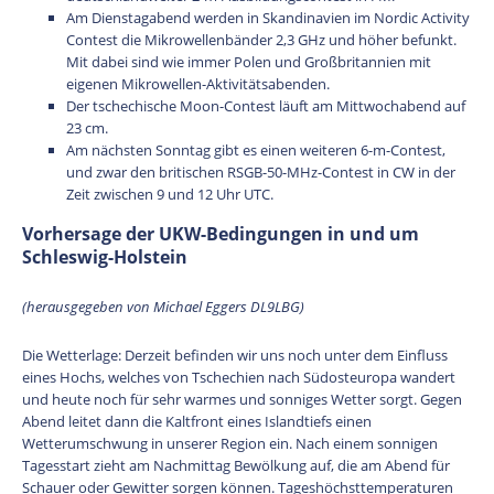
Am Dienstagabend werden in Skandinavien im Nordic Activity
Contest die Mikrowellenbänder 2,3 GHz und höher befunkt.
Mit dabei sind wie immer Polen und Großbritannien mit
eigenen Mikrowellen-Aktivitätsabenden.
Der tschechische Moon-Contest läuft am Mittwochabend auf
23 cm.
Am nächsten Sonntag gibt es einen weiteren 6-m-Contest,
und zwar den britischen RSGB-50-MHz-Contest in CW in der
Zeit zwischen 9 und 12 Uhr UTC.
Vorhersage der UKW-Bedingungen in und um
Schleswig-Holstein
(herausgegeben von Michael Eggers DL9LBG)
Die Wetterlage: Derzeit befinden wir uns noch unter dem Einfluss
eines Hochs, welches von Tschechien nach Südosteuropa wandert
und heute noch für sehr warmes und sonniges Wetter sorgt. Gegen
Abend leitet dann die Kaltfront eines Islandtiefs einen
Wetterumschwung in unserer Region ein. Nach einem sonnigen
Tagesstart zieht am Nachmittag Bewölkung auf, die am Abend für
Schauer oder Gewitter sorgen können. Tageshöchsttemperaturen