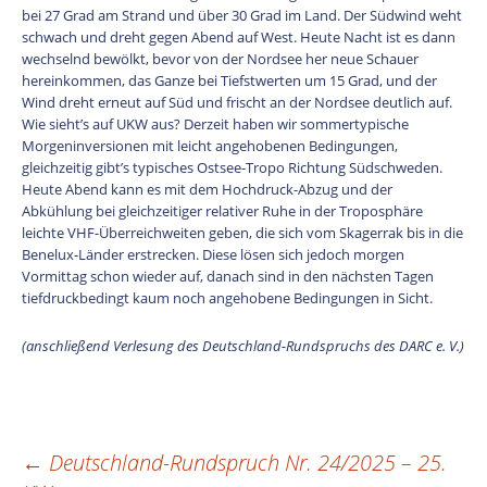
bei 27 Grad am Strand und über 30 Grad im Land. Der Südwind weht
schwach und dreht gegen Abend auf West. Heute Nacht ist es dann
wechselnd bewölkt, bevor von der Nordsee her neue Schauer
hereinkommen, das Ganze bei Tiefstwerten um 15 Grad, und der
Wind dreht erneut auf Süd und frischt an der Nordsee deutlich auf.
Wie sieht’s auf UKW aus? Derzeit haben wir sommertypische
Morgeninversionen mit leicht angehobenen Bedingungen,
gleichzeitig gibt’s typisches Ostsee-Tropo Richtung Südschweden.
Heute Abend kann es mit dem Hochdruck-Abzug und der
Abkühlung bei gleichzeitiger relativer Ruhe in der Troposphäre
leichte VHF-Überreichweiten geben, die sich vom Skagerrak bis in die
Benelux-Länder erstrecken. Diese lösen sich jedoch morgen
Vormittag schon wieder auf, danach sind in den nächsten Tagen
tiefdruckbedingt kaum noch angehobene Bedingungen in Sicht.
(anschließend Verlesung des Deutschland-Rundspruchs des DARC e. V.)
←
Deutschland-Rundspruch Nr. 24/2025 – 25.
Beitragsnavigation