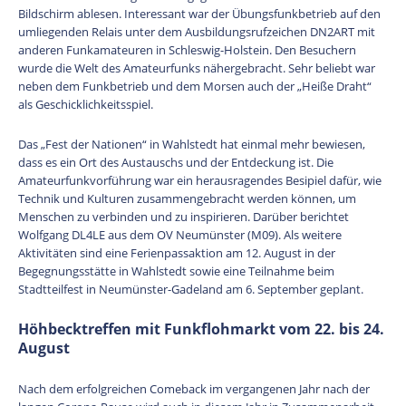
Bildschirm ablesen. Interessant war der Übungsfunkbetrieb auf den
umliegenden Relais unter dem Ausbildungsrufzeichen DN2ART mit
anderen Funkamateuren in Schleswig-Holstein. Den Besuchern
wurde die Welt des Amateurfunks nähergebracht. Sehr beliebt war
neben dem Funkbetrieb und dem Morsen auch der „Heiße Draht“
als Geschicklichkeitsspiel.
Das „Fest der Nationen“ in Wahlstedt hat einmal mehr bewiesen,
dass es ein Ort des Austauschs und der Entdeckung ist. Die
Amateurfunkvorführung war ein herausragendes Besipiel dafür, wie
Technik und Kulturen zusammengebracht werden können, um
Menschen zu verbinden und zu inspirieren. Darüber berichtet
Wolfgang DL4LE aus dem OV Neumünster (M09). Als weitere
Aktivitäten sind eine Ferienpassaktion am 12. August in der
Begegnungsstätte in Wahlstedt sowie eine Teilnahme beim
Stadtteilfest in Neumünster-Gadeland am 6. September geplant.
Höhbecktreffen mit Funkflohmarkt vom 22. bis 24.
August
Nach dem erfolgreichen Comeback im vergangenen Jahr nach der