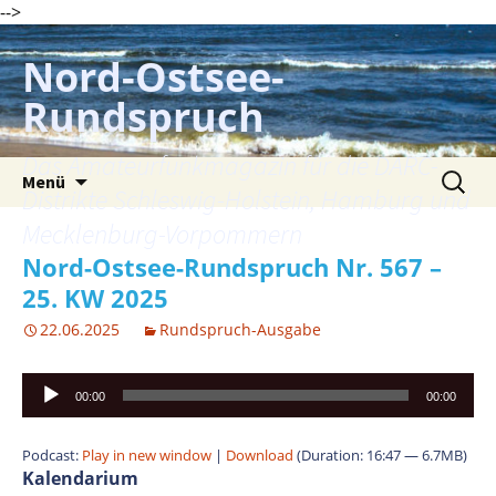
-->
Zum
Inhalt
Nord-Ostsee-
springen
Rundspruch
Das Amateurfunkmagazin für die DARC-
Suche
Menü
nach:
Distrikte Schleswig-Holstein, Hamburg und
Mecklenburg-Vorpommern
Nord-Ostsee-Rundspruch Nr. 567 –
25. KW 2025
22.06.2025
Rundspruch-Ausgabe
Audio-
00:00
00:00
Player
Podcast:
Play in new window
|
Download
(Duration: 16:47 — 6.7MB)
Kalendarium