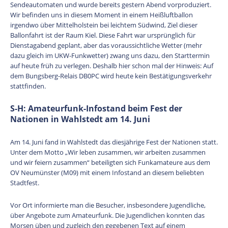
Sendeautomaten und wurde bereits gestern Abend vorproduziert.
Wir befinden uns in diesem Moment in einem Heißluftballon
irgendwo über Mittelholstein bei leichtem Südwind, Ziel dieser
Ballonfahrt ist der Raum Kiel. Diese Fahrt war ursprünglich für
Dienstagabend geplant, aber das voraussichtliche Wetter (mehr
dazu gleich im UKW-Funkwetter) zwang uns dazu, den Starttermin
auf heute früh zu verlegen. Deshalb hier schon mal der Hinweis: Auf
dem Bungsberg-Relais DB0PC wird heute kein Bestätigungsverkehr
stattfinden.
S-H: Amateurfunk-Infostand beim Fest der
Nationen in Wahlstedt am 14. Juni
Am 14. Juni fand in Wahlstedt das diesjährige Fest der Nationen statt.
Unter dem Motto „Wir leben zusammen, wir arbeiten zusammen
und wir feiern zusammen“ beteiligten sich Funkamateure aus dem
OV Neumünster (M09) mit einem Infostand an diesem beliebten
Stadtfest.
Vor Ort informierte man die Besucher, insbesondere Jugendliche,
über Angebote zum Amateurfunk. Die Jugendlichen konnten das
Morsen üben und zugleich den gegebenen Text auf einem