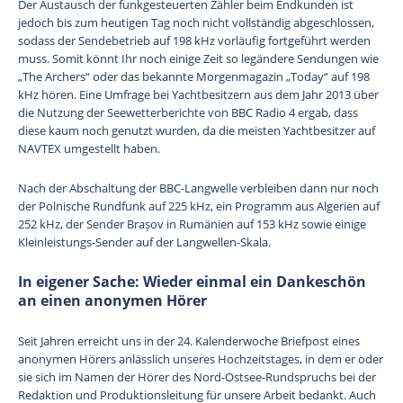
Der Austausch der funkgesteuerten Zähler beim Endkunden ist
jedoch bis zum heutigen Tag noch nicht vollständig abgeschlossen,
sodass der Sendebetrieb auf 198 kHz vorläufig fortgeführt werden
muss. Somit könnt Ihr noch einige Zeit so legändere Sendungen wie
„The Archers“ oder das bekannte Morgenmagazin „Today“ auf 198
kHz hören. Eine Umfrage bei Yachtbesitzern aus dem Jahr 2013 über
die Nutzung der Seewetterberichte von BBC Radio 4 ergab, dass
diese kaum noch genutzt wurden, da die meisten Yachtbesitzer auf
NAVTEX umgestellt haben.
Nach der Abschaltung der BBC-Langwelle verbleiben dann nur noch
der Polnische Rundfunk auf 225 kHz, ein Programm aus Algerien auf
252 kHz, der Sender Brașov in Rumänien auf 153 kHz sowie einige
Kleinleistungs-Sender auf der Langwellen-Skala.
In eigener Sache: Wieder einmal ein Dankeschön
an einen anonymen Hörer
Seit Jahren erreicht uns in der 24. Kalenderwoche Briefpost eines
anonymen Hörers anlässlich unseres Hochzeitstages, in dem er oder
sie sich im Namen der Hörer des Nord-Ostsee-Rundspruchs bei der
Redaktion und Produktionsleitung für unsere Arbeit bedankt. Auch