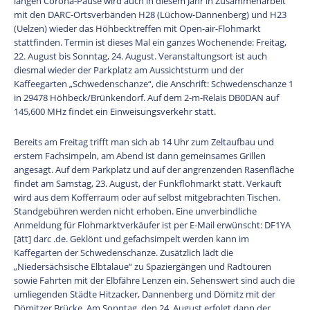
langen Corona-Pause wird auch in diesem Jahr in Zusammenarbeit
mit den DARC-Ortsverbänden H28 (Lüchow-Dannenberg) und H23
(Uelzen) wieder das Höhbecktreffen mit Open-air-Flohmarkt
stattfinden. Termin ist dieses Mal ein ganzes Wochenende: Freitag,
22. August bis Sonntag, 24. August. Veranstaltungsort ist auch
diesmal wieder der Parkplatz am Aussichtsturm und der
Kaffeegarten „Schwedenschanze“, die Anschrift: Schwedenschanze 1
in 29478 Höhbeck/Brünkendorf. Auf dem 2-m-Relais DB0DAN auf
145,600 MHz findet ein Einweisungsverkehr statt.
Bereits am Freitag trifft man sich ab 14 Uhr zum Zeltaufbau und
erstem Fachsimpeln, am Abend ist dann gemeinsames Grillen
angesagt. Auf dem Parkplatz und auf der angrenzenden Rasenfläche
findet am Samstag, 23. August, der Funkflohmarkt statt. Verkauft
wird aus dem Kofferraum oder auf selbst mitgebrachten Tischen.
Standgebühren werden nicht erhoben. Eine unverbindliche
Anmeldung für Flohmarktverkäufer ist per E-Mail erwünscht: DF1YA
[ätt] darc .de. Geklönt und gefachsimpelt werden kann im
Kaffegarten der Schwedenschanze. Zusätzlich lädt die
„Niedersächsische Elbtalaue“ zu Spaziergängen und Radtouren
sowie Fahrten mit der Elbfähre Lenzen ein. Sehenswert sind auch die
umliegenden Städte Hitzacker, Dannenberg und Dömitz mit der
Dömitzer Brücke. Am Sonntag, den 24. August erfolgt dann der