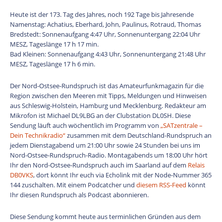
Heute ist der 173. Tag des Jahres, noch 192 Tage bis Jahresende
Namenstag: Achatius, Eberhard, John, Paulinus, Rotraud, Thomas
Bredstedt: Sonnenaufgang 4:47 Uhr, Sonnenuntergang 22:04 Uhr
MESZ, Tageslänge 17 h 17 min.
Bad Kleinen: Sonnenaufgang 4:43 Uhr, Sonnenuntergang 21:48 Uhr
MESZ, Tageslänge 17 h 6 min.
Der Nord-Ostsee-Rundspruch ist das Amateurfunkmagazin für die
Region zwischen den Meeren mit Tipps, Meldungen und Hinweisen
aus Schleswig-Holstein, Hamburg und Mecklenburg. Redakteur am
Mikrofon ist Michael DL9LBG an der Clubstation DL0SH. Diese
Sendung läuft auch wöchentlich im Programm von
„SATzentrale –
Dein Technikradio“
zusammen mit dem Deutschland-Rundspruch an
jedem Dienstagabend um 21:00 Uhr sowie 24 Stunden bei uns im
Nord-Ostsee-Rundspruch-Radio. Montagabends um 18:00 Uhr hört
Ihr den Nord-Ostsee-Rundspruch auch im Saarland auf dem
Relais
DB0VKS
, dort könnt Ihr euch via Echolink mit der Node-Nummer 365
144 zuschalten. Mit einem Podcatcher und
diesem RSS-Feed
könnt
Ihr diesen Rundspruch als Podcast abonnieren.
Diese Sendung kommt heute aus terminlichen Gründen aus dem