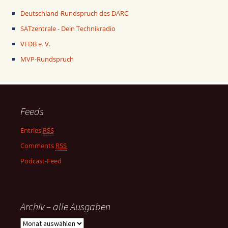
Deutschland-Rundspruch des DARC
SATzentrale - Dein Technikradio
VFDB e. V.
MVP-Rundspruch
Feeds
Entries
RSS
Comments
RSS
Podcast-Feed
Archiv – alle Ausgaben
Archiv