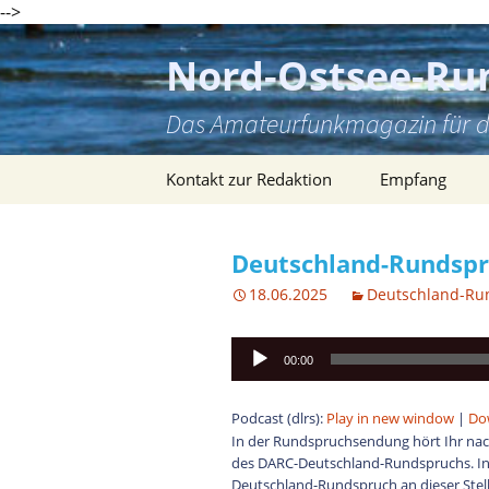
-->
Zum
Inhalt
Nord-Ostsee-Ru
springen
Das Amateurfunkmagazin für d
Kontakt zur Redaktion
Empfang
Deutschland-Rundspru
18.06.2025
Deutschland-Ru
Audio-
00:00
Player
Podcast (dlrs):
Play in new window
|
Do
In der Rundspruchsendung hört Ihr nac
des DARC-Deutschland-Rundspruchs. In
Deutschland-Rundspruch an dieser Stelle