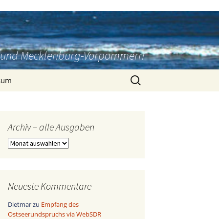
rg und Mecklenburg-Vorpommern
Suchen
sum
nach:
Archiv – alle Ausgaben
Archiv
–
alle
Ausgaben
Neueste Kommentare
Dietmar
zu
Empfang des
Ostseerundspruchs via WebSDR