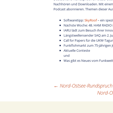
Nachhören und Downloaden. Mit eine
Podcast abonnieren. Themen dieser Au
Softwaretipp:
SkyRoof
– ein spez
Nächste Woche: 48. HAM RADIO i
IARU lädt zum Besuch ihrer Inn
Längstwellensender SAQ am 2. Ju
Call for Papers für die UKW-Tagu
Funkflohmarkt zum 75-jährigen J
Aktuelle Conteste
und
Was gibt es Neues vom Funkwet
←
Nord-Ostsee-Rundspruch 
Beitragsnavigation
Nord-O