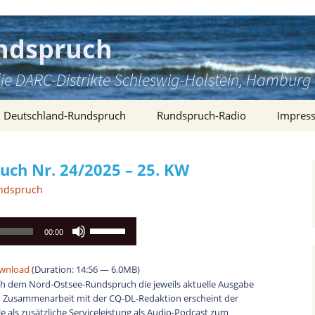
ndspruch
ie DARC-Distrikte Schleswig-Holstein, Hambu
Deutschland-Rundspruch
Rundspruch-Radio
Impres
ch Nr. 24/2025 – 25. KW
ndspruch
Pfeiltasten
00:00
Hoch/Runter
benutzen,
wnload
(Duration: 14:56 — 6.0MB)
um
h dem Nord-Ostsee-Rundspruch die jeweils aktuelle Ausgabe
die
 Zusammenarbeit mit der CQ-DL-Redaktion erscheint der
Lautstärke
 als zusätzliche Serviceleistung als Audio-Podcast zum