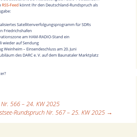
zu
m
RSS-Feed
könnt Ihr den Deutschland-Rundspruch als
regeln.
sgabe:
ialisiertes Satellitenverfolgungsprogramm für SDRs
n Friedrichshafen
ovationszone am HAM-RADIO-Stand ein
li wieder auf Sendung
ng Weinheim – Einsendeschluss am 20. Juni
ubiläum des DARC e. V. auf dem Baunataler Marktplatz
ter?
Nr. 566 – 24. KW 2025
stsee-Rundspruch Nr. 567 – 25. KW 2025
→