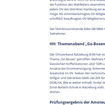
die Funktion des Wahlleiters übernehme
jedem OV des Distriktes Hamburg ein w
möge. Als stimmberechtigtes OV-Mitglied
schriftlich beauftragtes OV-Mitglied er
Der Distriktsvorsitzende Mike DB1BMK 
Teilnehmer.
HH: Themenabend „Go-Boxen“
Der Ortsverband Ratzeburg (E39) hat 
Thema „Go-Boxen“ getroffen. Mehrere Mi
klassischen Kofferstationen über SDR-Lö
Ansätze bei Stromversorgung, Antennen
Kreativität im OV. Neben den technische
Grillgut und Getränken blieb viel Zeit 
DO8LHK. Wie er weiter mitteilt, findet
Ernst-Barlach-Schule in Ratzeburg statt
drehen.
Prüfungsergebnis der Amate