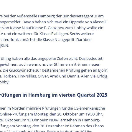
ure bei der Außenstelle Hamburg der Bundesnetzagentur am
 angemeldet. Davon haben sich zwei ein Upgrade von Klasse E
 von Klasse N auf Klasse E. Ganz neu zum Hobby wollte ein
 A und ein weiterer für Klasse E ablegen. Sechs weitere
mateurfunk zunächst die Klasse N angepeilt. Darüber
DJ9LN.
rüfling haben alle das angepeilte Ziel erreicht. Das bedeutet,
n gewöhnen, auch wenn uns vier Stimmen mit einem neuen
. Die Glückwünsche zur bestandenen Prüfung gehen an Björn,
a, Torben, Tim-Niklas, Oliver, Arnd und Dennis. Allen viel Erfolg
obby!
üfungen in Hamburg im vierten Quartal 2025
n hier im Norden mehrere Prüfungen für die US-amerikanische
e Online-Prüfung am Montag, den 20. Oktober um 19:30 Uhr,
 26. Oktober um 13 Uhr beim NDR-Fernsehen in Hamburg-
Prüfung am Sonntag, den 28. Dezember im Rahmen des Chaos
e. V. in Hamburg-Altona, Beginn ist dort um 19 Uhr.