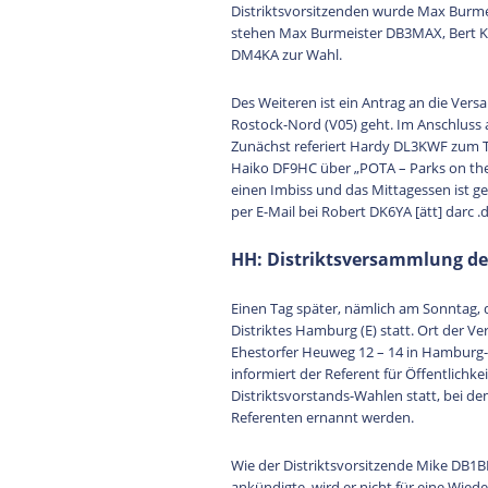
Distriktsvorsitzenden wurde Max Burmei
stehen Max Burmeister DB3MAX, Bert 
DM4KA zur Wahl.
Des Weiteren ist ein Antrag an die Ve
Rostock-Nord (V05) geht. Im Anschluss 
Zunächst referiert Hardy DL3KWF zum Th
Haiko DF9HC über „POTA – Parks on the 
einen Imbiss und das Mittagessen ist g
per E-Mail bei Robert DK6YA [ätt] darc .
HH: Distriktsversammlung de
Einen Tag später, nämlich am Sonntag, 
Distriktes Hamburg (E) statt. Ort der 
Ehestorfer Heuweg 12 – 14 in Hamburg
informiert der Referent für Öffentlichke
Distriktsvorstands-Wahlen statt, bei d
Referenten ernannt werden.
Wie der Distriktsvorsitzende Mike DB1B
ankündigte, wird er nicht für eine Wie