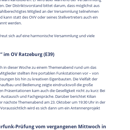
n. Der Distriktsvorstand bittet darum, dass möglichst aus
ahlberechtigtes Mitglied an der Versammlung teilnehmen
 kann statt des OVV oder seines Stellvertreters auch ein
nannt werden.
freut sich auf eine harmonische Versammlung und viele
 im OV Ratzeburg (E39)
sich in dieser Woche zu einem Themenabend rund um das
tglieder stellten ihre portablen Funkstationen vor – von
sungen bis hin zu kreativen Eigenbauten. Die Vielfalt der
aufbau und Bedienung zeigte eindrucksvoll die große
n Präsentationen kam auch die Geselligkeit nicht zu kurz: Bei
für Austausch und Fachgespräche. Darüber berichtet Kilian
 der nächste Themenabend am 23. Oktober um 19:30 Uhr in der
. Voraussichtlich wird es sich dann um ein Antennenprojekt
urfunk-Prüfung vom vergangenen Mittwoch in