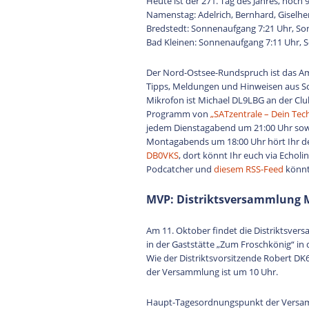
Heute ist der 271. Tag des Jahres, noch 
Namenstag: Adelrich, Bernhard, Giselher
Bredstedt: Sonnenaufgang 7:21 Uhr, So
Bad Kleinen: Sonnenaufgang 7:11 Uhr, 
Der Nord-Ostsee-Rundspruch ist das A
Tipps, Meldungen und Hinweisen aus S
Mikrofon ist Michael DL9LBG an der Clu
Programm von
„SATzentrale – Dein Tec
jedem Dienstagabend um 21:00 Uhr sow
Montagabends um 18:00 Uhr hört Ihr 
DB0VKS
, dort könnt Ihr euch via Echo
Podcatcher und
diesem RSS-Feed
könnt
MVP: Distriktsversammlung 
Am 11. Oktober findet die Distriktsve
in der Gaststätte „Zum Froschkönig“ in 
Wie der Distriktsvorsitzende Robert DK6YA
der Versammlung ist um 10 Uhr.
Haupt-Tagesordnungspunkt der Versamml