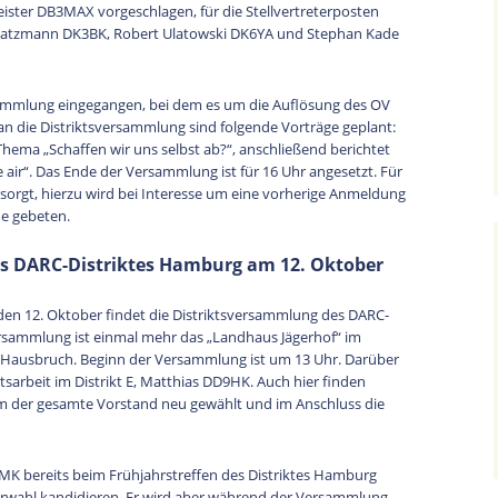
ster DB3MAX vorgeschlagen, für die Stellvertreterposten
Katzmann DK3BK, Robert Ulatowski DK6YA und Stephan Kade
rsammlung eingegangen, bei dem es um die Auflösung des OV
an die Distriktsversammlung sind folgende Vorträge geplant:
ema „Schaffen wir uns selbst ab?“, anschließend berichtet
air“. Das Ende der Versammlung ist für 16 Uhr angesetzt. Für
esorgt, hierzu wird bei Interesse um eine vorherige Anmeldung
de gebeten.
s DARC-Distriktes Hamburg am 12. Oktober
den 12. Oktober findet die Distriktsversammlung des DARC-
Versammlung ist einmal mehr das „Landhaus Jägerhof“ im
-Hausbruch. Beginn der Versammlung ist um 13 Uhr. Darüber
itsarbeit im Distrikt E, Matthias DD9HK. Auch hier finden
em der gesamte Vorstand neu gewählt und im Anschluss die
MK bereits beim Frühjahrstreffen des Distriktes Hamburg
derwahl kandidieren. Er wird aber während der Versammlung