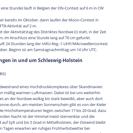
 eine Stunde) läuft in Belgien der ON-Contest auf 6 m in CW
 bereits im Oktober, dann laufen der Moon-Contest in
T8-Aktivität auf 2 m.
 der Aktivitätstag des Distriktes Nordsee (I) statt, in der Zeit
 m, im Anschluss eine Stunde lang auf 70 cm gefunkt.
 24 Stunden lang der IARU-Reg.-1-UHF/Mikrowellencontest
über. Beginn ist am Samstagnachmittag um 14 Uhr UTC.
gen in und um Schleswig-Holstein
LBG)
Südwestrand eines Hochdruckkomplexes über Skandinavien
on mäßig warmen Luftmassen. Dabei ist bei uns weiterhin
es an der Nordsee wolkig bis stark bewölkt, aber auch dort
onne durch, am meisten Sonnenschein gibt es von der Kieler
ie Höchsttemperaturen liegen zwischen 17 bis 20 Grad, dazu
den Nacht ist der Himmel meist sternenklar und die
uf Sylt und bis 5 Grad in Mittelholstein, der Ostwind bleibt
n Tagen erwarten wir ruhiges Frühherbstwetter bei