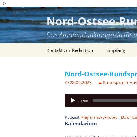
-->
Zum
Inhalt
Nord-Ostsee-Ru
springen
Das Amateurfunkmagazin für d
Kontakt zur Redaktion
Empfang
Nord-Ostsee-Rundspru
28.09.2025
Rundspruch-Au
Audio-
00:00
Player
Podcast:
Play in new window
|
Downlo
Kalendarium