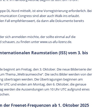
 DL-Nord mitteilt, ist eine Vorregistrierung erforderlich. Bei
unication Congress sind aber auch Walk-ins erlaubt.
den Fall empfehlenswert, da dann alle Dokumente bereits
r sich anmelden möchte, der sollte einmal auf die
schauen, zu finden unter www.us-afu-lizenz.de.
ternationalen Raumstation (ISS) vom 3. bis
ginnt am Freitag, den 3. Oktober. Die neue Bilderserie der
zum Thema „Weltraumwoche“. Die sechs Bilder werden von der
ung übertragen werden. Die Übertragungen beginnen am
Uhr UTC und enden am Montag, den 6. Oktober, die genaue
stag werden die Aussendungen um 10 Uhr UTC aufgrund eines
rochen.
der Freenet-Frequenzen ab 1. Oktober 2025