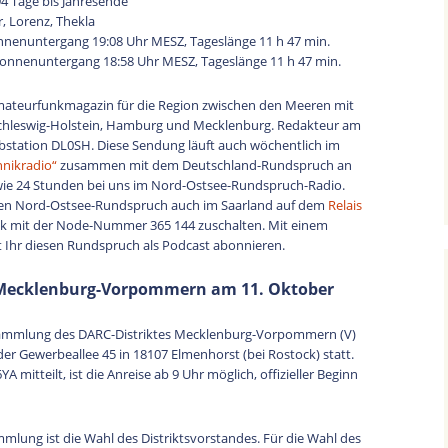
94 Tage bis Jahresende
zu
, Lorenz, Thekla
regeln.
nnenuntergang 19:08 Uhr MESZ, Tageslänge 11 h 47 min.
Sonnenuntergang 18:58 Uhr MESZ, Tageslänge 11 h 47 min.
mateurfunkmagazin für die Region zwischen den Meeren mit
chleswig-Holstein, Hamburg und Mecklenburg. Redakteur am
bstation DL0SH. Diese Sendung läuft auch wöchentlich im
hnikradio“
zusammen mit dem Deutschland-Rundspruch an
ie 24 Stunden bei uns im Nord-Ostsee-Rundspruch-Radio.
den Nord-Ostsee-Rundspruch auch im Saarland auf dem
Relais
link mit der Node-Nummer 365 144 zuschalten. Mit einem
 Ihr diesen Rundspruch als Podcast abonnieren.
Mecklenburg-Vorpommern am 11. Oktober
rsammlung des DARC-Distriktes Mecklenburg-Vorpommern (V)
der Gewerbeallee 45 in 18107 Elmenhorst (bei Rostock) statt.
 mitteilt, ist die Anreise ab 9 Uhr möglich, offizieller Beginn
ung ist die Wahl des Distriktsvorstandes. Für die Wahl des