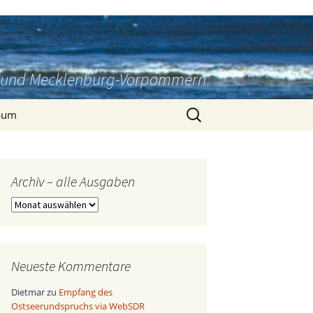
rg und Mecklenburg-Vorpommern
Suchen
sum
nach:
Archiv – alle Ausgaben
Archiv
–
alle
Ausgaben
Neueste Kommentare
Dietmar
zu
Empfang des
Ostseerundspruchs via WebSDR