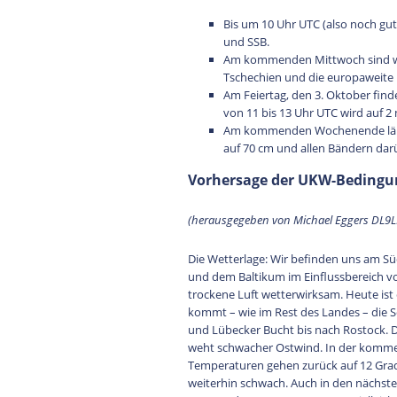
Bis um 10 Uhr UTC (also noch gut
und SSB.
Am kommenden Mittwoch sind wir
Tschechien und die europaweite F
Am Feiertag, den 3. Oktober findet
von 11 bis 13 Uhr UTC wird auf 2
Am kommenden Wochenende läuft
auf 70 cm und allen Bändern dar
Vorhersage der UKW-Bedingun
(herausgegeben von Michael Eggers DL9
Die Wetterlage: Wir befinden uns am 
und dem Baltikum im Einflussbereich v
trockene Luft wetterwirksam. Heute ist 
kommt – wie im Rest des Landes – die S
und Lübecker Bucht bis nach Rostock. D
weht schwacher Ostwind. In der kommen
Temperaturen gehen zurück auf 12 Grad a
weiterhin schwach. Auch in den nächste