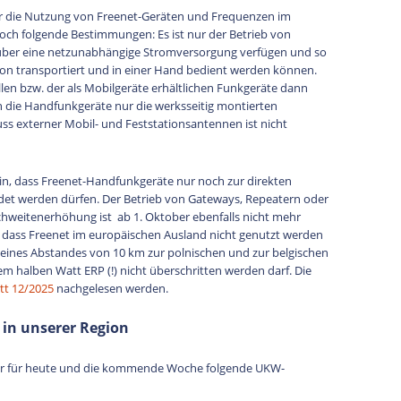
für die Nutzung von Freenet-Geräten und Frequenzen im
h folgende Bestimmungen: Es ist nur der Betrieb von
 über eine netzunabhängige Stromversorgung verfügen und so
rson transportiert und in einer Hand bedient werden können.
ellen bzw. der als Mobilgeräte erhältlichen Funkgeräte dann
n die Handfunkgeräte nur die werksseitig montierten
s externer Mobil- und Feststationsantennen ist nicht
in, dass Freenet-Handfunkgeräte nur noch zur direkten
t werden dürfen. Der Betrieb von Gateways, Repeatern oder
chweitenerhöhung ist ab 1. Oktober ebenfalls nicht mehr
n, dass Freenet im europäischen Ausland nicht genutzt werden
 eines Abstandes von 10 km zur polnischen und zur belgischen
m halben Watt ERP (!) nicht überschritten werden darf. Die
tt 12/2025
nachgelesen werden.
 in unserer Region
ir für heute und die kommende Woche folgende UKW-