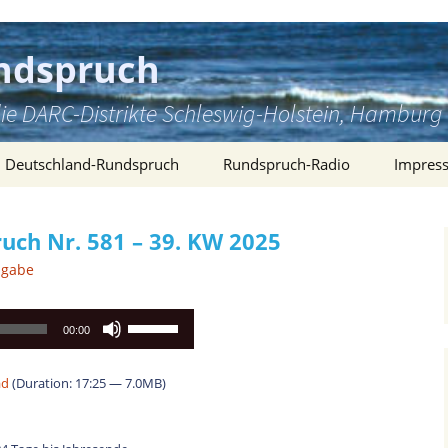
ndspruch
ie DARC-Distrikte Schleswig-Holstein, Hambu
Deutschland-Rundspruch
Rundspruch-Radio
Impres
ch Nr. 581 – 39. KW 2025
sgabe
Pfeiltasten
00:00
Hoch/Runter
benutzen,
ad
(Duration: 17:25 — 7.0MB)
um
die
Lautstärke