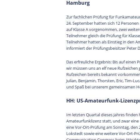
Hamburg
Zur fachlichen Prüfung für Funkamate
24. September hatten sich 12 Personen
auf Klasse A vorgenommen, zwei weitere
Teilnehmer gleich die Prüfung für Klasse
Teilnehmer hatten als Einstieg in den A
informiert der Prüfungsbeisitzer Peter 
Das erfreuliche Ergebnis: Bis auf einen P
wir müssen uns an elf neue Rufzeiche
Rufzeichen bereits bekannt vorkommen
Julian, Benjamin, Thorsten, Eric, Tim-Luc
und Spaß bei unserem gemeinsamen H
HH: US-Amateurfunk-Lizenzpr
Im letzten Quartal dieses Jahres finde
Amateurfunklizenz statt, und zwar ein
eine Vor-Ort-Prüfung am Sonntag, den
Lokstedt sowie eine weitere Vor-Ort-
Communication Congress beim Attraktor 