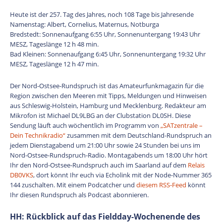
Heute ist der 257. Tag des Jahres, noch 108 Tage bis Jahresende
Namenstag: Albert, Cornelius, Maternus, Notburga
Bredstedt: Sonnenaufgang 6:55 Uhr, Sonnenuntergang 19:43 Uhr
MESZ, Tageslänge 12 h 48 min.
Bad Kleinen: Sonnenaufgang 6:45 Uhr, Sonnenuntergang 19:32 Uhr
MESZ, Tageslänge 12 h 47 min.
Der Nord-Ostsee-Rundspruch ist das Amateurfunkmagazin für die
Region zwischen den Meeren mit Tipps, Meldungen und Hinweisen
aus Schleswig-Holstein, Hamburg und Mecklenburg. Redakteur am
Mikrofon ist Michael DL9LBG an der Clubstation DL0SH. Diese
Sendung läuft auch wöchentlich im Programm von
„SATzentrale –
Dein Technikradio“
zusammen mit dem Deutschland-Rundspruch an
jedem Dienstagabend um 21:00 Uhr sowie 24 Stunden bei uns im
Nord-Ostsee-Rundspruch-Radio. Montagabends um 18:00 Uhr hört
Ihr den Nord-Ostsee-Rundspruch auch im Saarland auf dem
Relais
DB0VKS
, dort könnt Ihr euch via Echolink mit der Node-Nummer 365
144 zuschalten. Mit einem Podcatcher und
diesem RSS-Feed
könnt
Ihr diesen Rundspruch als Podcast abonnieren.
HH: Rückblick auf das Fieldday-Wochenende des