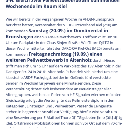
S-H: Gleich zwei Peilwettbewerbe am kommenden
Wochenende im Raum Kiel
Wie wir bereits in der vergangenen Woche im VFDB-Rundspruch
berichtet hatten, veranstaltet der VFDB-Ortsverband Kiel (Z10) am
Samstag (20.09.) im Domänental in
kommenden
Kronshagen
einen 80-m-Peilwettbewerb. Treffpunkt ist um 10
Uhr am Parkplatz in der Claus-Sinjen-Straße. Wie Thore DJ1TG in
dieser Woche mitteilte, führt der DARC-OV Kiel-Ost (M25) bereits am
Freitagnachmittag (19.09.) einen
kommenden
weiteren Peilwettbewerb in Altenholz
durch. Hierzu
trifft man sich um 15 Uhr auf dem Parkplatz des TSV Altenholz in der
Danziger Str. 24 in 24161 Altenholz. Es handelt sich hierbei um eine
klassische ARDF-Fuchsjagd, bei der im Gelände fünf versteckte
Sender im Wechsel für jeweils eine Minute senden. Diese
Veranstaltung richtet sich insbesondere an Neueinsteiger aller
Altersgruppen, welche das Peilen von HF-Signalen erlernen möchten.
Gleichzeitig erfolgt die Wertung für das Peilmeisterdiplom in den
Kategorien „Einsteiger“ und „Peilmeister“. Passende Leihgeräte
stehen in begrenzter Anzahl zur Verfügung, hierfür wird vorab um
eine Reservierung per E-Mail bei Thore DJ1TG gebeten [info [ätt] dj1tg
.de]. Ortsfremde Mobilstationen können sich vor Ort auf dem 70-cm-