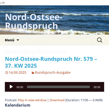
-->
Zum
Inhalt
Nord-Ostsee-
springen
Rundspruch
Das Amateurfunkmagazin für die DARC-
Suche
Menü
nach:
Distrikte Schleswig-Holstein, Hamburg und
Mecklenburg-Vorpommern
Nord-Ostsee-Rundspruch Nr. 579 –
37. KW 2025
14.09.2025
Rundspruch-Ausgabe
Audio-
00:00
00:00
Player
Podcast:
Play in new window
|
Download
(Duration: 17:09 — 6.9MB)
Kalendarium