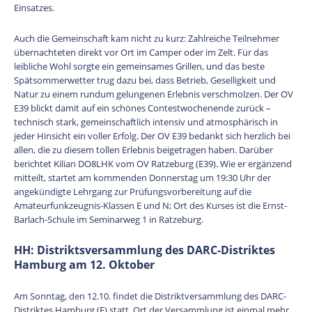
Einsatzes.
Auch die Gemeinschaft kam nicht zu kurz: Zahlreiche Teilnehmer
übernachteten direkt vor Ort im Camper oder im Zelt. Für das
leibliche Wohl sorgte ein gemeinsames Grillen, und das beste
Spätsommerwetter trug dazu bei, dass Betrieb, Geselligkeit und
Natur zu einem rundum gelungenen Erlebnis verschmolzen. Der OV
E39 blickt damit auf ein schönes Contestwochenende zurück –
technisch stark, gemeinschaftlich intensiv und atmosphärisch in
jeder Hinsicht ein voller Erfolg. Der OV E39 bedankt sich herzlich bei
allen, die zu diesem tollen Erlebnis beigetragen haben. Darüber
berichtet Kilian DO8LHK vom OV Ratzeburg (E39). Wie er ergänzend
mitteilt, startet am kommenden Donnerstag um 19:30 Uhr der
angekündigte Lehrgang zur Prüfungsvorbereitung auf die
Amateurfunkzeugnis-Klassen E und N; Ort des Kurses ist die Ernst-
Barlach-Schule im Seminarweg 1 in Ratzeburg.
HH: Distriktsversammlung des DARC-Distriktes
Hamburg am 12. Oktober
Am Sonntag, den 12.10. findet die Distriktversammlung des DARC-
Distriktes Hamburg (E) statt. Ort der Versammlung ist einmal mehr