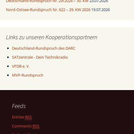
Deutschland-Rundspruch Nr. 29/2026 – 30. KW
23.07.2026
Nord-Ostsee-Rundspruch Nr. 622 – 29. KW 2026
19.07.2026
Links zu unseren Kooperationspartnern
Deutschland-Rundspruch des DARC
SATzentrale - Dein Technikradio
VFDB e. V.
MVP-Rundspruch
Feeds
Entries
RSS
Comments
RSS