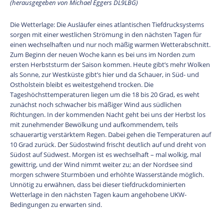
(herausgegeben von Michael Eggers DL9LBG)
Die Wetterlage: Die Ausläufer eines atlantischen Tiefdrucksystems
sorgen mit einer westlichen Strömung in den nächsten Tagen für
einen wechselhaften und nur noch mäßig warmen Wetterabschnitt.
Zum Beginn der neuen Woche kann es bei uns im Norden zum
ersten Herbststurm der Saison kommen. Heute gibt’s mehr Wolken
als Sonne, zur Westküste gibt’s hier und da Schauer, in Süd- und
Ostholstein bleibt es weitestgehend trocken. Die
Tageshöchsttemperaturen liegen um die 18 bis 20 Grad, es weht
zunächst noch schwacher bis mäßiger Wind aus südlichen
Richtungen. In der kommenden Nacht geht bei uns der Herbst los
mit zunehmender Bewölkung und aufkommendem, teils
schauerartig verstärktem Regen. Dabei gehen die Temperaturen auf
10 Grad zurück. Der Südostwind frischt deutlich auf und dreht von
Südost auf Südwest. Morgen ist es wechselhaft – mal wolkig, mal
gewittrig, und der Wind nimmt weiter zu; an der Nordsee sind
morgen schwere Sturmböen und erhöhte Wasserstände möglich.
Unnötig zu erwähnen, dass bei dieser tiefdruckdominierten
Wetterlage in den nächsten Tagen kaum angehobene UKW-
Bedingungen zu erwarten sind.