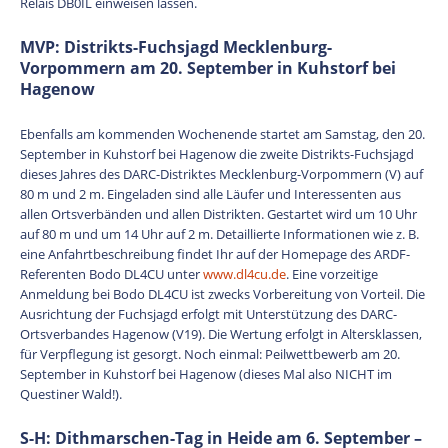
Relais DB0IL einweisen lassen.
MVP: Distrikts-Fuchsjagd Mecklenburg-
Vorpommern am 20. September in Kuhstorf bei
Hagenow
Ebenfalls am kommenden Wochenende startet am Samstag, den 20.
September in Kuhstorf bei Hagenow die zweite Distrikts-Fuchsjagd
dieses Jahres des DARC-Distriktes Mecklenburg-Vorpommern (V) auf
80 m und 2 m. Eingeladen sind alle Läufer und Interessenten aus
allen Ortsverbänden und allen Distrikten. Gestartet wird um 10 Uhr
auf 80 m und um 14 Uhr auf 2 m. Detaillierte Informationen wie z. B.
eine Anfahrtbeschreibung findet Ihr auf der Homepage des ARDF-
Referenten Bodo DL4CU unter
www.dl4cu.de
. Eine vorzeitige
Anmeldung bei Bodo DL4CU ist zwecks Vorbereitung von Vorteil. Die
Ausrichtung der Fuchsjagd erfolgt mit Unterstützung des DARC-
Ortsverbandes Hagenow (V19). Die Wertung erfolgt in Altersklassen,
für Verpflegung ist gesorgt. Noch einmal: Peilwettbewerb am 20.
September in Kuhstorf bei Hagenow (dieses Mal also NICHT im
Questiner Wald!).
S-H: Dithmarschen-Tag in Heide am 6. September –