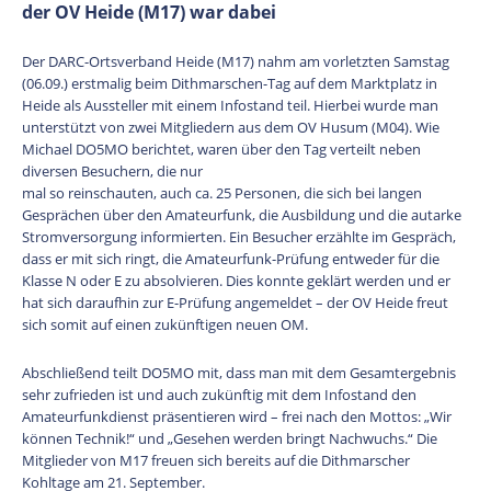
der OV Heide (M17) war dabei
Der DARC-Ortsverband Heide (M17) nahm am vorletzten Samstag
(06.09.) erstmalig beim Dithmarschen-Tag auf dem Marktplatz in
Heide als Aussteller mit einem Infostand teil. Hierbei wurde man
unterstützt von zwei Mitgliedern aus dem OV Husum (M04). Wie
Michael DO5MO berichtet, waren über den Tag verteilt neben
diversen Besuchern, die nur
mal so reinschauten, auch ca. 25 Personen, die sich bei langen
Gesprächen über den Amateurfunk, die Ausbildung und die autarke
Stromversorgung informierten. Ein Besucher erzählte im Gespräch,
dass er mit sich ringt, die Amateurfunk-Prüfung entweder für die
Klasse N oder E zu absolvieren. Dies konnte geklärt werden und er
hat sich daraufhin zur E-Prüfung angemeldet – der OV Heide freut
sich somit auf einen zukünftigen neuen OM.
Abschließend teilt DO5MO mit, dass man mit dem Gesamtergebnis
sehr zufrieden ist und auch zukünftig mit dem Infostand den
Amateurfunkdienst präsentieren wird – frei nach den Mottos: „Wir
können Technik!“ und „Gesehen werden bringt Nachwuchs.“ Die
Mitglieder von M17 freuen sich bereits auf die Dithmarscher
Kohltage am 21. September.