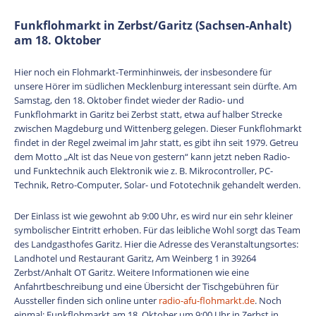
Funkflohmarkt in Zerbst/Garitz (Sachsen-Anhalt)
am 18. Oktober
Hier noch ein Flohmarkt-Terminhinweis, der insbesondere für
unsere Hörer im südlichen Mecklenburg interessant sein dürfte. Am
Samstag, den 18. Oktober findet wieder der Radio- und
Funkflohmarkt in Garitz bei Zerbst statt, etwa auf halber Strecke
zwischen Magdeburg und Wittenberg gelegen. Dieser Funkflohmarkt
findet in der Regel zweimal im Jahr statt, es gibt ihn seit 1979. Getreu
dem Motto „Alt ist das Neue von gestern“ kann jetzt neben Radio-
und Funktechnik auch Elektronik wie z. B. Mikrocontroller, PC-
Technik, Retro-Computer, Solar- und Fototechnik gehandelt werden.
Der Einlass ist wie gewohnt ab 9:00 Uhr, es wird nur ein sehr kleiner
symbolischer Eintritt erhoben. Für das leibliche Wohl sorgt das Team
des Landgasthofes Garitz. Hier die Adresse des Veranstaltungsortes:
Landhotel und Restaurant Garitz, Am Weinberg 1 in 39264
Zerbst/Anhalt OT Garitz. Weitere Informationen wie eine
Anfahrtbeschreibung und eine Übersicht der Tischgebühren für
Aussteller finden sich online unter
radio-afu-flohmarkt.de
. Noch
einmal: Funkflohmarkt am 18. Oktober um 9:00 Uhr in Zerbst in