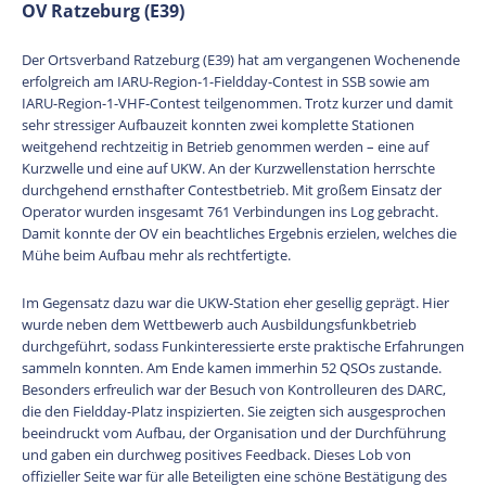
OV Ratzeburg (E39)
Der Ortsverband Ratzeburg (E39) hat am vergangenen Wochenende
erfolgreich am IARU-Region-1-Fieldday-Contest in SSB sowie am
IARU-Region-1-VHF-Contest teilgenommen. Trotz kurzer und damit
sehr stressiger Aufbauzeit konnten zwei komplette Stationen
weitgehend rechtzeitig in Betrieb genommen werden – eine auf
Kurzwelle und eine auf UKW. An der Kurzwellenstation herrschte
durchgehend ernsthafter Contestbetrieb. Mit großem Einsatz der
Operator wurden insgesamt 761 Verbindungen ins Log gebracht.
Damit konnte der OV ein beachtliches Ergebnis erzielen, welches die
Mühe beim Aufbau mehr als rechtfertigte.
Im Gegensatz dazu war die UKW-Station eher gesellig geprägt. Hier
wurde neben dem Wettbewerb auch Ausbildungsfunkbetrieb
durchgeführt, sodass Funkinteressierte erste praktische Erfahrungen
sammeln konnten. Am Ende kamen immerhin 52 QSOs zustande.
Besonders erfreulich war der Besuch von Kontrolleuren des DARC,
die den Fieldday-Platz inspizierten. Sie zeigten sich ausgesprochen
beeindruckt vom Aufbau, der Organisation und der Durchführung
und gaben ein durchweg positives Feedback. Dieses Lob von
offizieller Seite war für alle Beteiligten eine schöne Bestätigung des