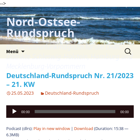
-->
Zum
Inhalt
Nord-Ostsee-
springen
Rundspruch
Das Amateurfunkmagazin für die DARC-
Suche
Menü
nach:
Distrikte Schleswig-Holstein, Hamburg und
Mecklenburg-Vorpommern
Deutschland-Rundspruch Nr. 21/2023
– 21. KW
25.05.2023
Deutschland-Rundspruch
Audio-
00:00
00:00
Player
Podcast (dlrs):
Play in new window
|
Download
(Duration: 15:38 —
6.3MB)