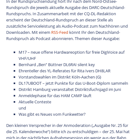
In der Rundspruchsendung hört Ihr nach dem Nord-Ostsee-
Rundspruch die jeweils aktuelle Ausgabe des DARC-Deutschland-
Rundspruchs. In Zusammenarbeit mit der CQ-DL-Redaktion
erscheint der Deutschland-Rundspruch an dieser Stelle als
zusätzliche Serviceleistung als Audio-Podcast zum Nachhören und
Downloaden. Mit einem
RSS-Feed
könnt Ihr den Deutschland-
Rundspruch als Podcast abonnieren. Themen dieser Ausgabe:
M17 – neue offene Hardwareoption für freie DigiVoice auf
VHF/UHF
Bernhard „Ben“ Büttner DL6RAI silent key
Ehrenteller des YL-Referates für Rita Ivers DH8LAR
Vorstandswahlen im Distrikt Köln-Aachen (G)
DL17UBOOT – jetzt Punkte für das U-Boot-Diplom sammeln
Distrikt Hamburg veranstaltet Distriktsfuchsjagd im Juni
Anmeldephase für das HAM CAMP läuft
Aktuelle Conteste
und
Was gibt es Neues vom Funkwetter?
Den kleinen Versprecher in der Anmoderation („Ausgabe Nr. 25 für
die 25. Kalenderwoche“) bitte ich zu entschuldigen – der 25. Mai hat
mich in der nächtlichen Aufnahmesession ein wenig aus der Bahn