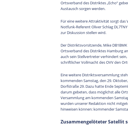
Ortsverband des Distriktes „Echo“ geb
Austausch sorgen werden.
Für eine weitere Attraktivität sorgt 
Notfunk-Referent Oliver Schlag DL7TNY 
zur Diskussion stellen wird.
Der Distriktsvorsitzende, Mike DB1BMK 
Ortsverband des Distriktes Hamburg a
auch sein Stellvertreter verhindert sein
schriftlicher Vollmacht des OVV den Or
Eine weitere Distriktsversammlung steht
kommenden Samstag, den 29. Oktober, e
Dorfstraße 29. Dazu hatte Ende Septemb
darum gebeten, dass möglichst alle Ort
Versammlung am kommenden Samstag is
wurden unserer Redaktion nicht mitgete
hinweisen können: kommender Samstag, 
Zusammengelöteter Satellit 