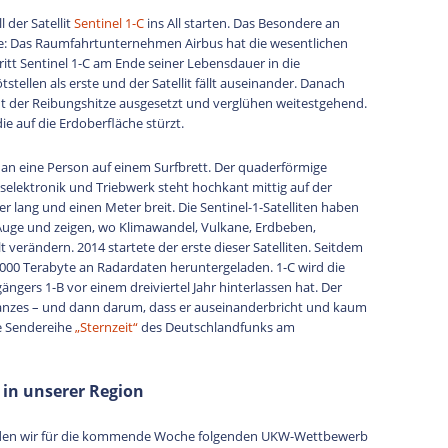
 der Satellit
Sentinel 1-C
ins All starten. Das Besondere an
age: Das Raumfahrtunternehmen Airbus hat die wesentlichen
Tritt Sentinel 1-C am Ende seiner Lebensdauer in die
tellen als erste und der Satellit fällt auseinander. Danach
 der Reibungshitze ausgesetzt und verglühen weitestgehend.
ie auf die Erdoberfläche stürzt.
ck an eine Person auf einem Surfbrett. Der quaderförmige
selektronik und Triebwerk steht hochkant mittig auf der
r lang und einen Meter breit. Die Sentinel-1-Satelliten haben
Auge und zeigen, wo Klimawandel, Vulkane, Erdbeben,
verändern. 2014 startete der erste dieser Satelliten. Seitdem
000 Terabyte an Radardaten heruntergeladen. 1-C wird die
gängers 1-B vor einem dreiviertel Jahr hinterlassen hat. Der
s Ganzes – und dann darum, dass er auseinanderbricht und kaum
ie Sendereihe
„Sternzeit“
des Deutschlandfunks am
 in unserer Region
den wir für die kommende Woche folgenden UKW-Wettbewerb