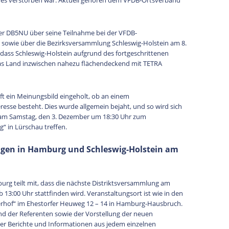
res verstorben war. Aktuell gehören dem VFDB-Ortsverband
ter DB5NU über seine Teilnahme bei der VFDB-
 sowie über die Bezirksversammlung Schleswig-Holstein am 8.
 dass Schleswig-Holstein aufgrund des fortgeschrittenen
as Land inzwischen nahezu flächendeckend mit TETRA
ft ein Meinungsbild eingeholt, ob an einem
esse besteht. Dies wurde allgemein bejaht, und so wird sich
 am Samstag, den 3. Dezember um 18:30 Uhr zum
“ in Lürschau treffen.
gen in Hamburg und Schleswig-Holstein am
rg teilt mit, dass die nächste Distriktsversammlung am
3:00 Uhr stattfinden wird. Veranstaltungsort ist wie in den
rhof“ im Ehestorfer Heuweg 12 – 14 in Hamburg-Hausbruch.
d der Referenten sowie der Vorstellung der neuen
er Berichte und Informationen aus jedem einzelnen