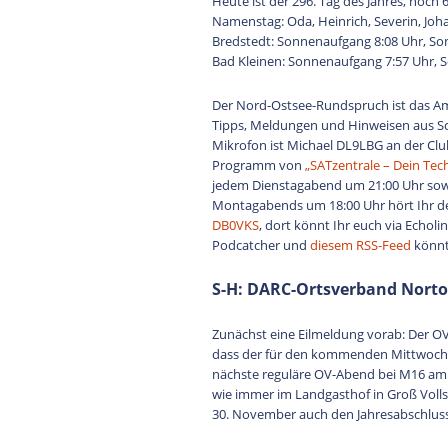
Heute ist der 296. Tag des Jahres, noch 
Namenstag: Oda, Heinrich, Severin, Joh
Bredstedt: Sonnenaufgang 8:08 Uhr, So
Bad Kleinen: Sonnenaufgang 7:57 Uhr, 
Der Nord-Ostsee-Rundspruch ist das A
Tipps, Meldungen und Hinweisen aus S
Mikrofon ist Michael DL9LBG an der Clu
Programm von
„SATzentrale – Dein Tec
jedem Dienstagabend um 21:00 Uhr sow
Montagabends um 18:00 Uhr hört Ihr 
DB0VKS
, dort könnt Ihr euch via Echo
Podcatcher und
diesem RSS-Feed
könnt
S-H: DARC-Ortsverband Nortor
Zunächst eine Eilmeldung vorab: Der OV
dass der für den kommenden Mittwoch g
nächste reguläre OV-Abend bei M16 am 
wie immer im Landgasthof in Groß Volls
30. November auch den Jahresabschluss