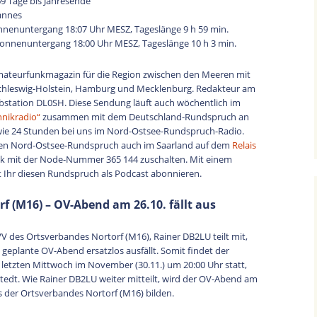
69 Tage bis Jahresende
zu
annes
regeln.
nnenuntergang 18:07 Uhr MESZ, Tageslänge 9 h 59 min.
Sonnenuntergang 18:00 Uhr MESZ, Tageslänge 10 h 3 min.
mateurfunkmagazin für die Region zwischen den Meeren mit
chleswig-Holstein, Hamburg und Mecklenburg. Redakteur am
bstation DL0SH. Diese Sendung läuft auch wöchentlich im
hnikradio“
zusammen mit dem Deutschland-Rundspruch an
ie 24 Stunden bei uns im Nord-Ostsee-Rundspruch-Radio.
den Nord-Ostsee-Rundspruch auch im Saarland auf dem
Relais
link mit der Node-Nummer 365 144 zuschalten. Mit einem
 Ihr diesen Rundspruch als Podcast abonnieren.
f (M16) – OV-Abend am 26.10. fällt aus
V des Ortsverbandes Nortorf (M16), Rainer DB2LU teilt mit,
eplante OV-Abend ersatzlos ausfällt. Somit findet der
letzten Mittwoch im November (30.11.) um 20:00 Uhr statt,
tedt. Wie Rainer DB2LU weiter mitteilt, wird der OV-Abend am
 der Ortsverbandes Nortorf (M16) bilden.