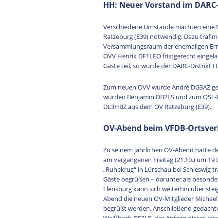
HH: Neuer Vorstand im DARC-
Verschiedene Umstände machten eine 
Ratzeburg (E39) notwendig. Dazu traf 
Versammlungsraum der ehemaligen Ernst
OVV Henrik DF1LEO fristgerecht einge
Gäste teil, so wurde der DARC-Distrikt
Zum neuen OVV wurde André DG3AZ gewäh
wurden Benjamin DB2LS und zum QSL-Ma
DL3HBZ aus dem OV Ratzeburg (E39).
OV-Abend beim VFDB-Ortsverba
Zu seinem jährlichen OV-Abend hatte d
am vergangenen Freitag (21.10.) um 19 
„Ruhekrug“ in Lürschau bei Schleswig t
Gäste begrüßen – darunter als besond
Flensburg kann sich weiterhin über ste
Abend die neuen OV-Mitglieder Michae
begrüßt werden. Anschließend gedacht