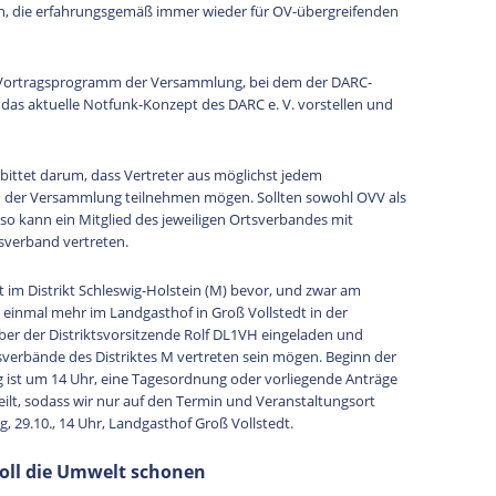
en, die erfahrungsgemäß immer wieder für OV-übergreifenden
das Vortragsprogramm der Versammlung, bei dem der DARC-
das aktuelle Notfunk-Konzept des DARC e. V. vorstellen und
bittet darum, dass Vertreter aus möglichst jedem
n der Versammlung teilnehmen mögen. Sollten sowohl OVV als
, so kann ein Mitglied des jeweiligen Ortsverbandes mit
tsverband vertreten.
 im Distrikt Schleswig-Holstein (M) bevor, und zwar am
inmal mehr im Landgasthof in Groß Vollstedt in der
er der Distriktsvorsitzende Rolf DL1VH eingeladen und
sverbände des Distriktes M vertreten sein mögen. Beginn der
t um 14 Uhr, eine Tagesordnung oder vorliegende Anträge
ilt, sodass wir nur auf den Termin und Veranstaltungsort
29.10., 14 Uhr, Landgasthof Groß Vollstedt.
soll die Umwelt schonen