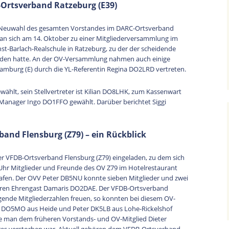
Ortsverband Ratzeburg (E39)
Neuwahl des gesamten Vorstandes im DARC-Ortsverband
man sich am 14. Oktober zu einer Mitgliederversammlung im
-Barlach-Realschule in Ratzeburg, zu der der scheidende
laden hatte. An der OV-Versammlung nahmen auch einige
 Hamburg (E) durch die YL-Referentin Regina DO2LRD vertreten.
lt, sein Stellvertreter ist Kilian DO8LHK, zum Kassenwart
nager Ingo DO1FFO gewählt. Darüber berichtet Siggi
nd Flensburg (Z79) – ein Rückblick
er VFDB-Ortsverband Flensburg (Z79) eingeladen, zu dem sich
Uhr Mitglieder und Freunde des OV Z79 im Hotelrestaurant
rafen. Der OVV Peter DB5NU konnte sieben Mitglieder und zwei
eren Ehrengast Damaris DO2DAE. Der VFDB-Ortsverband
igende Mitgliederzahlen freuen, so konnten bei diesem OV-
l DO5MO aus Heide und Peter DK5LB aus Lohe-Rickelshof
e man dem früheren Vorstands- und OV-Mitglied Dieter