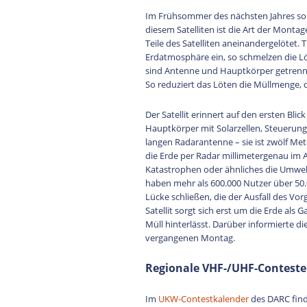
Im Frühsommer des nächsten Jahres soll
diesem Satelliten ist die Art der Mont
Teile des Satelliten aneinandergelötet. 
Erdatmosphäre ein, so schmelzen die Löts
sind Antenne und Hauptkörper getrennt
So reduziert das Löten die Müllmenge, d
Der Satellit erinnert auf den ersten Bli
Hauptkörper mit Solarzellen, Steuerung
langen Radarantenne – sie ist zwölf Mete
die Erde per Radar millimetergenau im 
Katastrophen oder ähnliches die Umwelt 
haben mehr als 600.000 Nutzer über 50.
Lücke schließen, die der Ausfall des Vor
Satellit sorgt sich erst um die Erde al
Müll hinterlässt. Darüber informierte d
vergangenen Montag.
Regionale VHF-/UHF-Conteste
Im
UKW-Contestkalender
des DARC fin