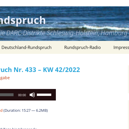
ndspruch
ie DARC-Distrikte Schleswig-Holstein, Hambu
Deutschland-Rundspruch
Rundspruch-Radio
Impres
uch Nr. 433 – KW 42/2022
sgabe
Pfeiltasten
00:00
Hoch/Runter
benutzen,
ad
(Duration: 15:27 — 6.2MB)
um
die
Lautstärke