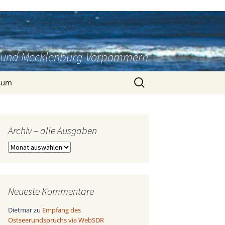
rg und Mecklenburg-Vorpommern
Suchen
sum
nach:
Archiv – alle Ausgaben
Archiv
–
alle
Ausgaben
Neueste Kommentare
Dietmar
zu
Empfang des
Ostseerundspruchs via WebSDR