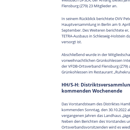
Weißbach DF3LR, der Anfang dieses Jah
Flensburg (Z79) 23 Mitglieder an.
In seinem Rückblick berichtete OVV Pe
Hauptversammlung in Berlin am 9. April
September. Des Weiteren berichtete er,
TETRA-Ausbaus in Schleswig-Holstein d
versorgt ist.
Abschließend wurde in der Mitgliedscha
vorweihnachtlichen Grünkohlessen Inter
der VFDB-Ortsverband Flensburg (Z79)
Grünkohlessen im Restaurant „Ruhekrug
HH/S-H: Distriktsversammlun
kommenden Wochenende
Das Vorstandsteam des Distriktes Hambu
kommenden Sonntag, den 30.10.2022 ab 1
vergangenen Jahren das Landhaus „Jäge
Neben den Berichten des Vorstandes un
Ortsverbandsvorsitzenden wird es wied