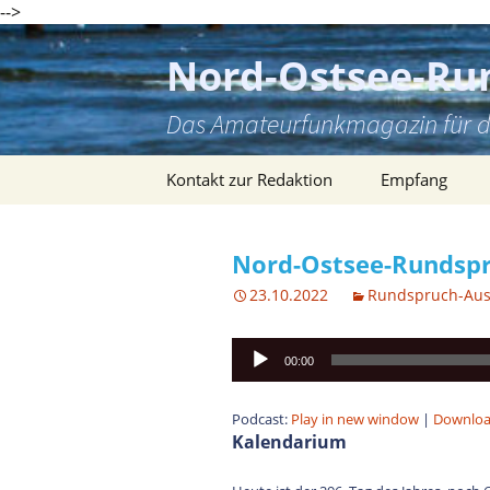
-->
Zum
Inhalt
Nord-Ostsee-Ru
springen
Das Amateurfunkmagazin für d
Kontakt zur Redaktion
Empfang
Nord-Ostsee-Rundspr
23.10.2022
Rundspruch-Au
Audio-
00:00
Player
Podcast:
Play in new window
|
Downlo
Kalendarium