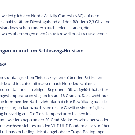
r lediglich den Nordic Activity Contest (NAC) auf dem
llenaktivität am Dienstagabend auf den Bändern 2,3 GHz und
 skandinavischen Ländern auch Polen, Litauen, die
 wo es übermorgen ebenfalls Mikrowellen-Aktivitätsabende
gen in und um Schleswig-Holstein
LBG)
eines umfangreichen Tiefdrucksystems über den Britischen
milde und feuchte Luftmassen nach Norddeutschland.
omentan noch in einigen Regionen hält, aufgelöst hat, ist es
Tagestemperaturen steigen bis auf 18 Grad an. Dazu weht nur
der kommenden Nacht zieht dann dichte Bewölkung auf, die
 Regen sorgen kann, auch vereinzelte Gewitter sind möglich.
 kurzzeitig auf. Die Tiefsttemperaturen bleiben im
 dann wieder knapp an der 20-Grad-Marke, es wird aber wieder
urchwachsen sieht es auf den VHF-UHF-Bändern aus: Nur über
n Luftmassen bedingt leicht angehobene Tropo-Bedingungen