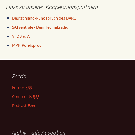
Links zu unseren Kooperationspartnern
Deutschland-Rundspruch des DARC
SATzentrale - Dein Technikradio
VFDB e. V.
MVP-Rundspruch
Feeds
Entries
RSS
Comments
RSS
Podcast-Feed
Archiv – alle Ausgaben