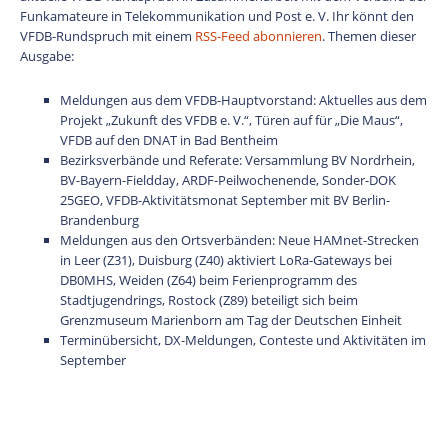
Funkamateure in Telekommunikation und Post e. V. Ihr könnt den
VFDB-Rundspruch mit einem
RSS-Feed abonnieren
. Themen dieser
Ausgabe:
Meldungen aus dem VFDB-Hauptvorstand: Aktuelles aus dem
Projekt „Zukunft des VFDB e. V.“, Türen auf für „Die Maus“,
VFDB auf den DNAT in Bad Bentheim
Bezirksverbände und Referate: Versammlung BV Nordrhein,
BV-Bayern-Fieldday, ARDF-Peilwochenende, Sonder-DOK
25GEO, VFDB-Aktivitätsmonat September mit BV Berlin-
Brandenburg
Meldungen aus den Ortsverbänden: Neue HAMnet-Strecken
in Leer (Z31), Duisburg (Z40) aktiviert LoRa-Gateways bei
DB0MHS, Weiden (Z64) beim Ferienprogramm des
Stadtjugendrings, Rostock (Z89) beteiligt sich beim
Grenzmuseum Marienborn am Tag der Deutschen Einheit
Terminübersicht, DX-Meldungen, Conteste und Aktivitäten im
September