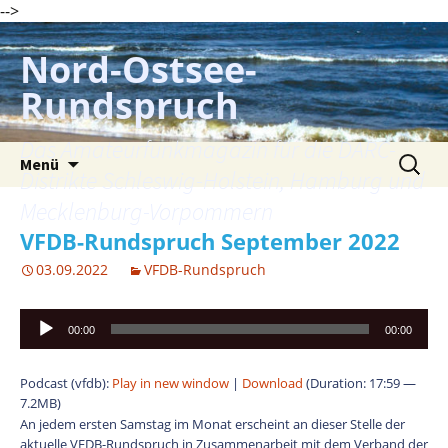
-->
Zum
Inhalt
Nord-Ostsee-
springen
Rundspruch
Das Amateurfunkmagazin für die DARC-
Suche
Menü
nach:
Distrikte Schleswig-Holstein, Hamburg und
Mecklenburg-Vorpommern
VFDB-Rundspruch September 2022
03.09.2022
VFDB-Rundspruch
Audio-
00:00
00:00
Player
Podcast (vfdb):
Play in new window
|
Download
(Duration: 17:59 —
7.2MB)
An jedem ersten Samstag im Monat erscheint an dieser Stelle der
aktuelle VFDB-Rundspruch in Zusammenarbeit mit dem Verband der