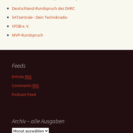
Deutschland-Rundspruch des DARC
SATzentrale - Dein Technikradio
VFDB e. V.
MVP-Rundspruch
Feeds
Entries
RSS
Comments
RSS
Podcast-Feed
Archiv – alle Ausgaben
Archiv