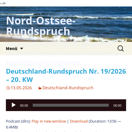
-->
Zum
Inhalt
Nord-Ostsee-
springen
Rundspruch
Das Amateurfunkmagazin für die DARC-
Suche
Menü
nach:
Distrikte Schleswig-Holstein, Hamburg und
Mecklenburg-Vorpommern
Deutschland-Rundspruch Nr. 19/2026
– 20. KW
13.05.2026
Deutschland-Rundspruch
Audio-
00:00
00:00
Player
Podcast (dlrs):
Play in new window
|
Download
(Duration: 13:56 —
6.4MB)