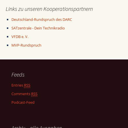
Links zu unseren Kooperationspartnern
Deutschland-Rundspruch des DARC
SATzentrale - Dein Technikradio
VFDB e. V.
MVP-Rundspruch
Feeds
Entries
RSS
Comments
RSS
Podcast-Feed
Archiv – alle Ausgaben