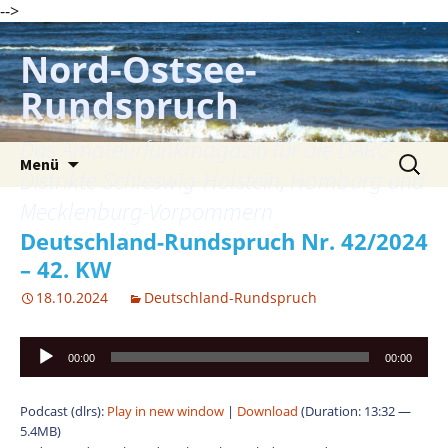
-->
Zum
Inhalt
Nord-Ostsee-
springen
Rundspruch
Das Amateurfunkmagazin für die DARC-
Suche
Menü
nach:
Distrikte Schleswig-Holstein, Hamburg und
Mecklenburg-Vorpommern
Deutschland-Rundspruch Nr. 42/2024
– 42. KW
18.10.2024
Deutschland-Rundspruch
Audio-
00:00
00:00
Player
Podcast (dlrs):
Play in new window
|
Download
(Duration: 13:32 —
5.4MB)