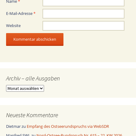
Name
*
E-Mail-Adresse
*
Website
Archiv – alle Ausgaben
Archiv
–
alle
Ausgaben
Neueste Kommentare
Dietmar
zu
Empfang des Ostseerundspruchs via WebSDR
Manfred SWL
zu
Nord-Ostsee-Rundspruch Nr. 615 – 22. KW 2026