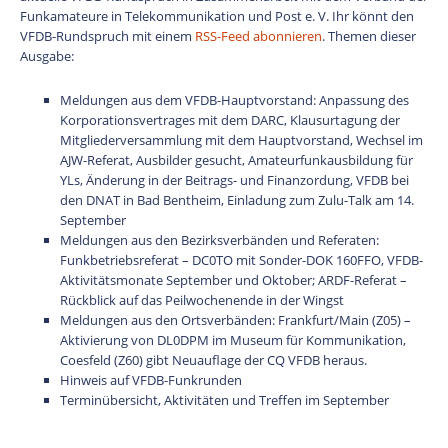
Funkamateure in Telekommunikation und Post e. V. Ihr könnt den
VFDB-Rundspruch mit einem
RSS-Feed abonnieren
. Themen dieser
Ausgabe:
Meldungen aus dem VFDB-Hauptvorstand: Anpassung des
Korporationsvertrages mit dem DARC, Klausurtagung der
Mitgliederversammlung mit dem Hauptvorstand, Wechsel im
AJW-Referat, Ausbilder gesucht, Amateurfunkausbildung für
YLs, Änderung in der Beitrags- und Finanzordung, VFDB bei
den DNAT in Bad Bentheim, Einladung zum Zulu-Talk am 14.
September
Meldungen aus den Bezirksverbänden und Referaten:
Funkbetriebsreferat – DC0TO mit Sonder-DOK 160FFO, VFDB-
Aktivitätsmonate September und Oktober; ARDF-Referat –
Rückblick auf das Peilwochenende in der Wingst
Meldungen aus den Ortsverbänden: Frankfurt/Main (Z05) –
Aktivierung von DL0DPM im Museum für Kommunikation,
Coesfeld (Z60) gibt Neuauflage der CQ VFDB heraus.
Hinweis auf VFDB-Funkrunden
Terminübersicht, Aktivitäten und Treffen im September