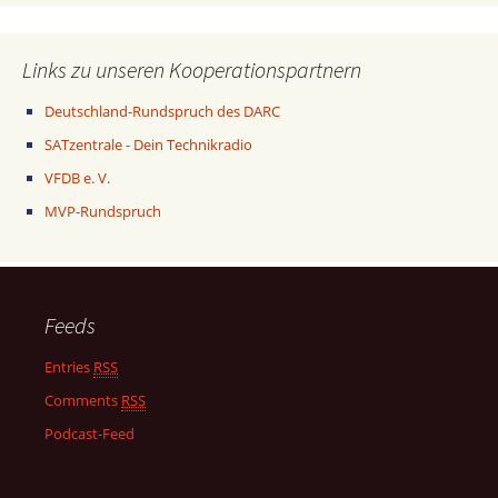
Links zu unseren Kooperationspartnern
Deutschland-Rundspruch des DARC
SATzentrale - Dein Technikradio
VFDB e. V.
MVP-Rundspruch
Feeds
Entries
RSS
Comments
RSS
Podcast-Feed