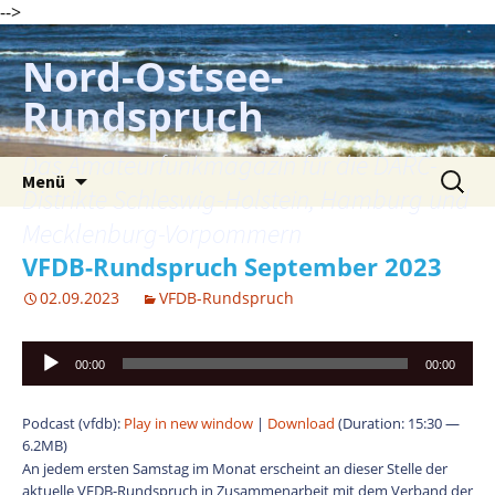
-->
Zum
Inhalt
Nord-Ostsee-
springen
Rundspruch
Das Amateurfunkmagazin für die DARC-
Suche
Menü
nach:
Distrikte Schleswig-Holstein, Hamburg und
Mecklenburg-Vorpommern
VFDB-Rundspruch September 2023
02.09.2023
VFDB-Rundspruch
Audio-
00:00
00:00
Player
Podcast (vfdb):
Play in new window
|
Download
(Duration: 15:30 —
6.2MB)
An jedem ersten Samstag im Monat erscheint an dieser Stelle der
aktuelle VFDB-Rundspruch in Zusammenarbeit mit dem Verband der