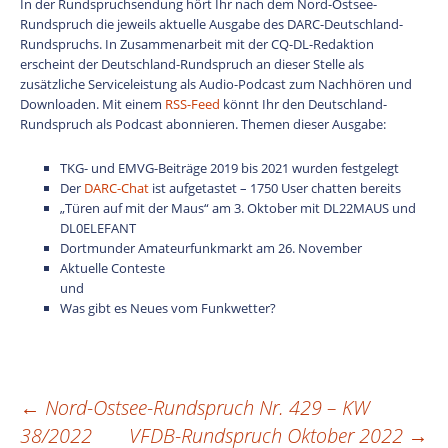
In der Rundspruchsendung hört Ihr nach dem Nord-Ostsee-
Rundspruch die jeweils aktuelle Ausgabe des DARC-Deutschland-
Rundspruchs. In Zusammenarbeit mit der CQ-DL-Redaktion
erscheint der Deutschland-Rundspruch an dieser Stelle als
zusätzliche Serviceleistung als Audio-Podcast zum Nachhören und
Downloaden. Mit einem
RSS-Feed
könnt Ihr den Deutschland-
Rundspruch als Podcast abonnieren. Themen dieser Ausgabe:
TKG- und EMVG-Beiträge 2019 bis 2021 wurden festgelegt
Der
DARC-Chat
ist aufgetastet – 1750 User chatten bereits
„Türen auf mit der Maus“ am 3. Oktober mit DL22MAUS und
DL0ELEFANT
Dortmunder Amateurfunkmarkt am 26. November
Aktuelle Conteste
und
Was gibt es Neues vom Funkwetter?
←
Nord-Ostsee-Rundspruch Nr. 429 – KW
Beitragsnavigation
38/2022
VFDB-Rundspruch Oktober 2022
→